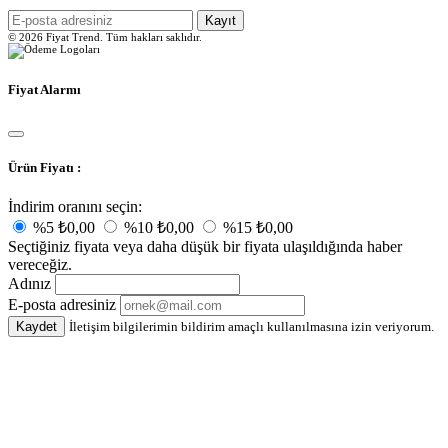
Kayıt
© 2026 Fiyat Trend. Tüm hakları saklıdır.
Fiyat Alarmı
Ürün Fiyatı :
İndirim oranını seçin:
%5
₺0,00
%10
₺0,00
%15
₺0,00
Seçtiğiniz fiyata veya daha düşük bir fiyata ulaşıldığında haber
vereceğiz.
Adınız
E-posta adresiniz
Kaydet
İletişim bilgilerimin bildirim amaçlı kullanılmasına izin veriyorum.