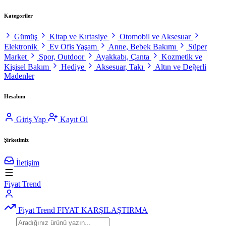
Kategoriler
Gümüş
Kitap ve Kırtasiye
Otomobil ve Aksesuar
Elektronik
Ev Ofis Yaşam
Anne, Bebek Bakımı
Süper
Market
Spor, Outdoor
Ayakkabı, Çanta
Kozmetik ve
Kişisel Bakım
Hediye
Aksesuar, Takı
Altın ve Değerli
Madenler
Hesabım
Giriş Yap
Kayıt Ol
Şirketimiz
İletişim
Fiyat Trend
Fiyat Trend
FIYAT KARŞILAŞTIRMA