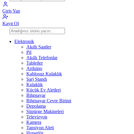
Giriş Yap
Kayıt Ol
Elektronik
Akıllı Saatler
Pil
Akıllı Telefonlar
Tabletler
Arduino
Kablosuz Kulaklık
Şarj Standı
Kulaklık
Küçük Ev Aletleri
Bilgisayar
Bilgisayar Çevre Birimi
Depolama
Süpürge Makineleri
Televizyon
Kamera
Tansiyon Aleti
Hoparlör