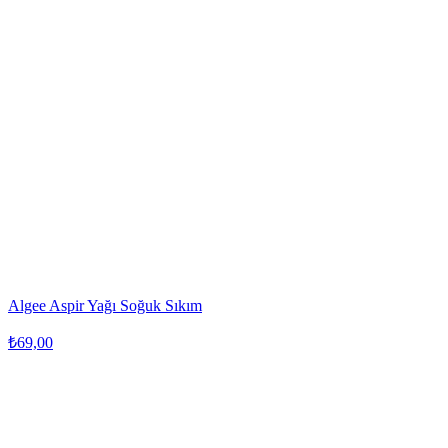
Algee Aspir Yağı Soğuk Sıkım
₺69,00