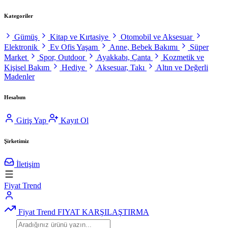
Kategoriler
Gümüş
Kitap ve Kırtasiye
Otomobil ve Aksesuar
Elektronik
Ev Ofis Yaşam
Anne, Bebek Bakımı
Süper
Market
Spor, Outdoor
Ayakkabı, Çanta
Kozmetik ve
Kişisel Bakım
Hediye
Aksesuar, Takı
Altın ve Değerli
Madenler
Hesabım
Giriş Yap
Kayıt Ol
Şirketimiz
İletişim
Fiyat Trend
Fiyat Trend
FIYAT KARŞILAŞTIRMA