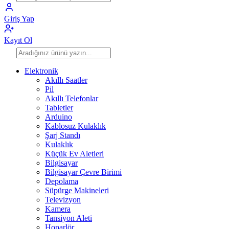
Giriş Yap
Kayıt Ol
Elektronik
Akıllı Saatler
Pil
Akıllı Telefonlar
Tabletler
Arduino
Kablosuz Kulaklık
Şarj Standı
Kulaklık
Küçük Ev Aletleri
Bilgisayar
Bilgisayar Çevre Birimi
Depolama
Süpürge Makineleri
Televizyon
Kamera
Tansiyon Aleti
Hoparlör