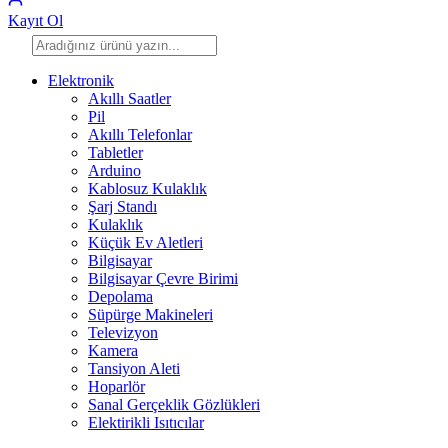
Kayıt Ol
Elektronik
Akıllı Saatler
Pil
Akıllı Telefonlar
Tabletler
Arduino
Kablosuz Kulaklık
Şarj Standı
Kulaklık
Küçük Ev Aletleri
Bilgisayar
Bilgisayar Çevre Birimi
Depolama
Süpürge Makineleri
Televizyon
Kamera
Tansiyon Aleti
Hoparlör
Sanal Gerçeklik Gözlükleri
Elektirikli Isıtıcılar