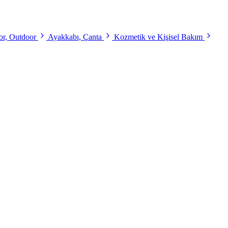
r, Outdoor
Ayakkabı, Çanta
Kozmetik ve Kişisel Bakım