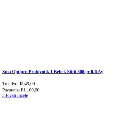
Sma Optipro Probiyotik 1 Bebek Sütü 800 gr 0-6 Ay
Trendyol
₺949,00
Pazarama
₺1.100,00
3 Fiyatı İncele