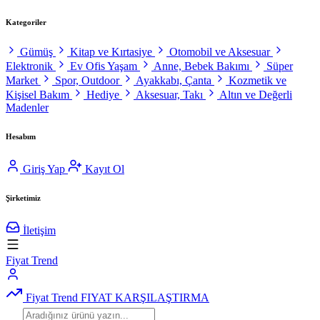
Kategoriler
Gümüş
Kitap ve Kırtasiye
Otomobil ve Aksesuar
Elektronik
Ev Ofis Yaşam
Anne, Bebek Bakımı
Süper
Market
Spor, Outdoor
Ayakkabı, Çanta
Kozmetik ve
Kişisel Bakım
Hediye
Aksesuar, Takı
Altın ve Değerli
Madenler
Hesabım
Giriş Yap
Kayıt Ol
Şirketimiz
İletişim
Fiyat Trend
Fiyat Trend
FIYAT KARŞILAŞTIRMA