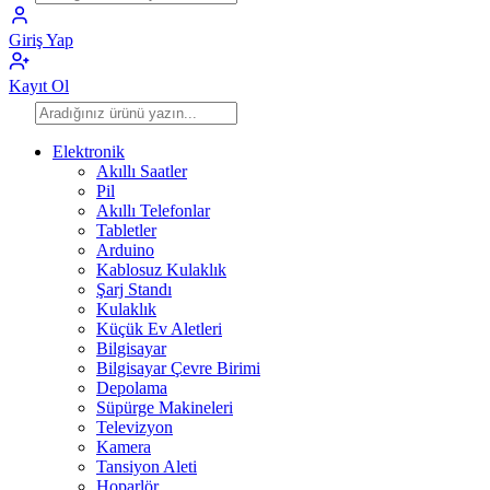
Giriş Yap
Kayıt Ol
Elektronik
Akıllı Saatler
Pil
Akıllı Telefonlar
Tabletler
Arduino
Kablosuz Kulaklık
Şarj Standı
Kulaklık
Küçük Ev Aletleri
Bilgisayar
Bilgisayar Çevre Birimi
Depolama
Süpürge Makineleri
Televizyon
Kamera
Tansiyon Aleti
Hoparlör