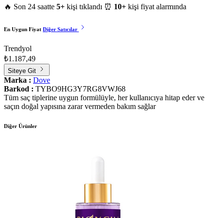
🔥 Son 24 saatte
5+
kişi tıklandı
⏰
10+
kişi fiyat alarmında
En Uygun Fiyat
Diğer Satıcılar
Trendyol
₺1.187,49
Siteye Git
Marka :
Dove
Barkod :
TYBO9HG3Y7RG8VWJ68
Tüm saç tiplerine uygun formülüyle, her kullanıcıya hitap eder ve
saçın doğal yapısına zarar vermeden bakım sağlar
Diğer Ürünler