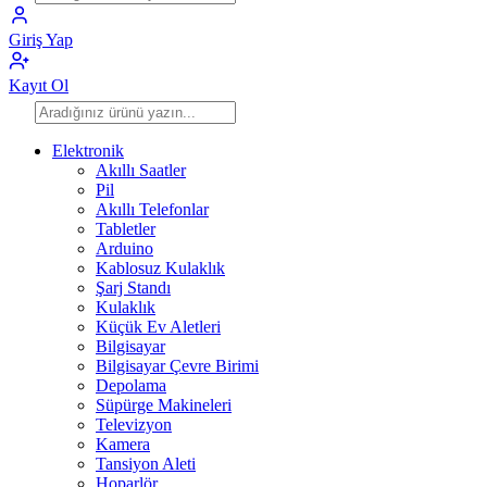
Giriş Yap
Kayıt Ol
Elektronik
Akıllı Saatler
Pil
Akıllı Telefonlar
Tabletler
Arduino
Kablosuz Kulaklık
Şarj Standı
Kulaklık
Küçük Ev Aletleri
Bilgisayar
Bilgisayar Çevre Birimi
Depolama
Süpürge Makineleri
Televizyon
Kamera
Tansiyon Aleti
Hoparlör