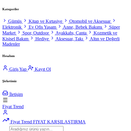
Kategoriler
Gümüş
Kitap ve Kırtasiye
Otomobil ve Aksesuar
Elektronik
Ev Ofis Yaşam
Anne, Bebek Bakımı
Süper
Market
Spor, Outdoor
Ayakkabı, Çanta
Kozmetik ve
Kişisel Bakım
Hediye
Aksesuar, Takı
Altın ve Değerli
Madenler
Hesabım
Giriş Yap
Kayıt Ol
Şirketimiz
İletişim
Fiyat Trend
Fiyat Trend
FIYAT KARŞILAŞTIRMA