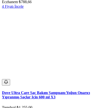
Eczhanem
₺788,66
4 Fiyatı İncele
Dove Ultra Care Saç Bakım Şampuanı Yoğun Onarıcı
Yıpranmış Saçlar Için 600 ml X3
Trendyol
₺1.255,00