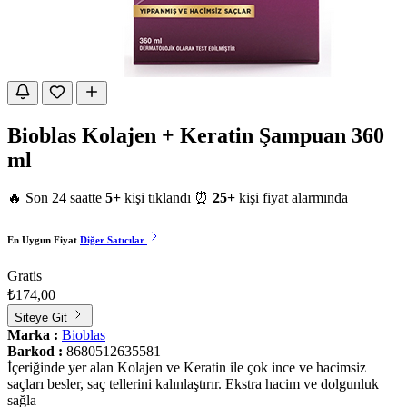
Bioblas Kolajen + Keratin Şampuan 360
ml
🔥 Son 24 saatte
5+
kişi tıklandı
⏰
25+
kişi fiyat alarmında
En Uygun Fiyat
Diğer Satıcılar
Gratis
₺174,00
Siteye Git
Marka :
Bioblas
Barkod :
8680512635581
İçeriğinde yer alan Kolajen ve Keratin ile çok ince ve hacimsiz
saçları besler, saç tellerini kalınlaştırır. Ekstra hacim ve dolgunluk
sağla