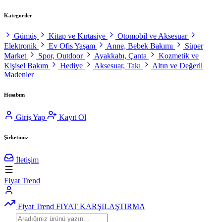
Kategoriler
Gümüş
Kitap ve Kırtasiye
Otomobil ve Aksesuar
Elektronik
Ev Ofis Yaşam
Anne, Bebek Bakımı
Süper
Market
Spor, Outdoor
Ayakkabı, Çanta
Kozmetik ve
Kişisel Bakım
Hediye
Aksesuar, Takı
Altın ve Değerli
Madenler
Hesabım
Giriş Yap
Kayıt Ol
Şirketimiz
İletişim
Fiyat Trend
Fiyat Trend
FIYAT KARŞILAŞTIRMA