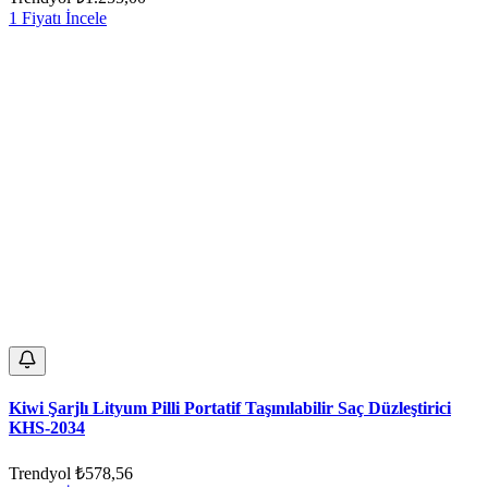
1 Fiyatı İncele
Kiwi Şarjlı Lityum Pilli Portatif Taşınılabilir Saç Düzleştirici
KHS-2034
Trendyol
₺578,56