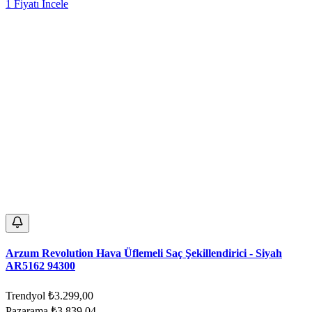
1 Fiyatı İncele
Arzum Revolution Hava Üflemeli Saç Şekillendirici - Siyah
AR5162 94300
Trendyol
₺3.299,00
Pazarama
₺3.839,04