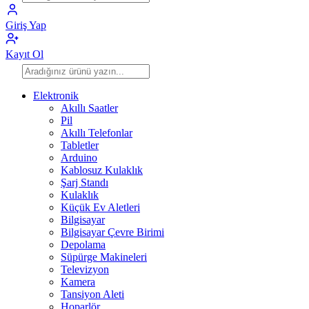
Giriş Yap
Kayıt Ol
Elektronik
Akıllı Saatler
Pil
Akıllı Telefonlar
Tabletler
Arduino
Kablosuz Kulaklık
Şarj Standı
Kulaklık
Küçük Ev Aletleri
Bilgisayar
Bilgisayar Çevre Birimi
Depolama
Süpürge Makineleri
Televizyon
Kamera
Tansiyon Aleti
Hoparlör