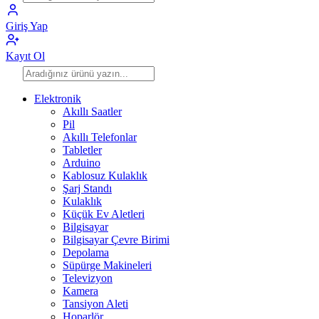
Giriş Yap
Kayıt Ol
Elektronik
Akıllı Saatler
Pil
Akıllı Telefonlar
Tabletler
Arduino
Kablosuz Kulaklık
Şarj Standı
Kulaklık
Küçük Ev Aletleri
Bilgisayar
Bilgisayar Çevre Birimi
Depolama
Süpürge Makineleri
Televizyon
Kamera
Tansiyon Aleti
Hoparlör