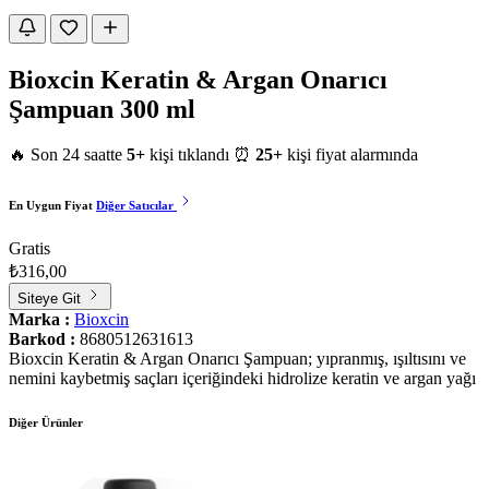
Bioxcin Keratin & Argan Onarıcı
Şampuan 300 ml
🔥 Son 24 saatte
5+
kişi tıklandı
⏰
25+
kişi fiyat alarmında
En Uygun Fiyat
Diğer Satıcılar
Gratis
₺316,00
Siteye Git
Marka :
Bioxcin
Barkod :
8680512631613
Bioxcin Keratin & Argan Onarıcı Şampuan; yıpranmış, ışıltısını ve
nemini kaybetmiş saçları içeriğindeki hidrolize keratin ve argan yağı
Diğer Ürünler