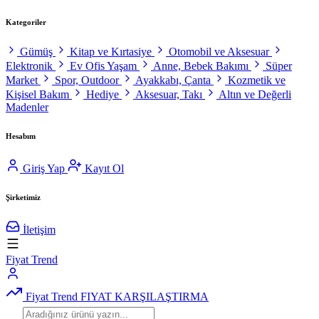
Kategoriler
Gümüş
Kitap ve Kırtasiye
Otomobil ve Aksesuar
Elektronik
Ev Ofis Yaşam
Anne, Bebek Bakımı
Süper
Market
Spor, Outdoor
Ayakkabı, Çanta
Kozmetik ve
Kişisel Bakım
Hediye
Aksesuar, Takı
Altın ve Değerli
Madenler
Hesabım
Giriş Yap
Kayıt Ol
Şirketimiz
İletişim
Fiyat Trend
Fiyat Trend
FIYAT KARŞILAŞTIRMA