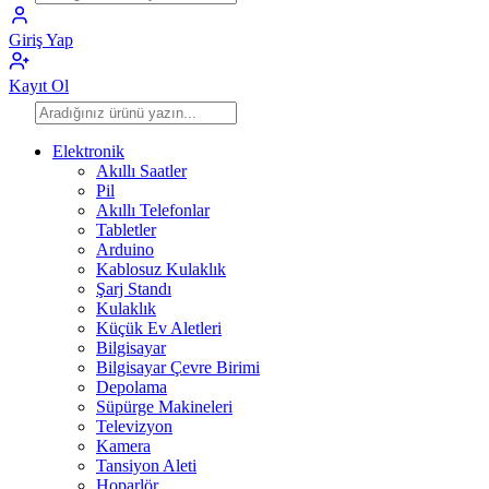
Giriş Yap
Kayıt Ol
Elektronik
Akıllı Saatler
Pil
Akıllı Telefonlar
Tabletler
Arduino
Kablosuz Kulaklık
Şarj Standı
Kulaklık
Küçük Ev Aletleri
Bilgisayar
Bilgisayar Çevre Birimi
Depolama
Süpürge Makineleri
Televizyon
Kamera
Tansiyon Aleti
Hoparlör