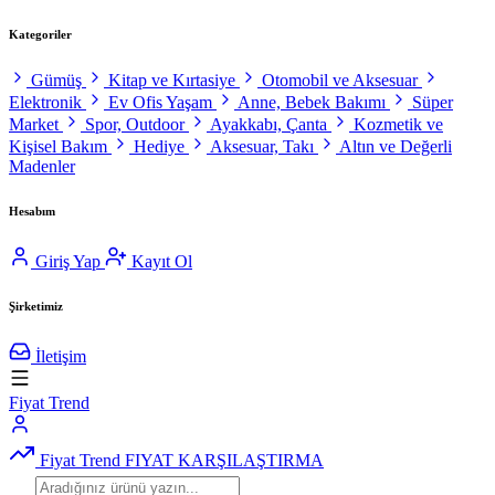
Kategoriler
Gümüş
Kitap ve Kırtasiye
Otomobil ve Aksesuar
Elektronik
Ev Ofis Yaşam
Anne, Bebek Bakımı
Süper
Market
Spor, Outdoor
Ayakkabı, Çanta
Kozmetik ve
Kişisel Bakım
Hediye
Aksesuar, Takı
Altın ve Değerli
Madenler
Hesabım
Giriş Yap
Kayıt Ol
Şirketimiz
İletişim
Fiyat Trend
Fiyat Trend
FIYAT KARŞILAŞTIRMA