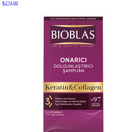
₺274,00