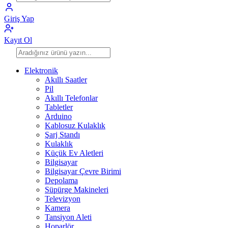
Giriş Yap
Kayıt Ol
Elektronik
Akıllı Saatler
Pil
Akıllı Telefonlar
Tabletler
Arduino
Kablosuz Kulaklık
Şarj Standı
Kulaklık
Küçük Ev Aletleri
Bilgisayar
Bilgisayar Çevre Birimi
Depolama
Süpürge Makineleri
Televizyon
Kamera
Tansiyon Aleti
Hoparlör