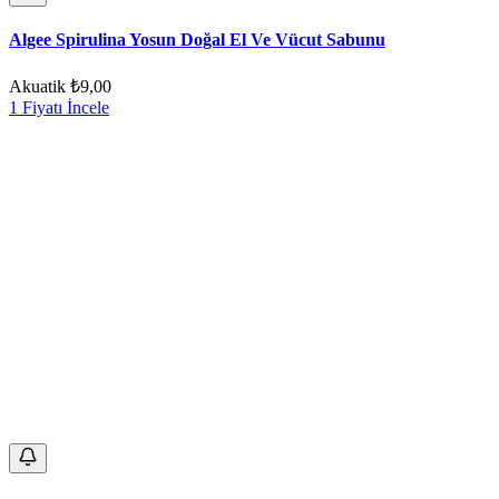
Algee Spirulina Yosun Doğal El Ve Vücut Sabunu
Akuatik
₺9,00
1 Fiyatı İncele