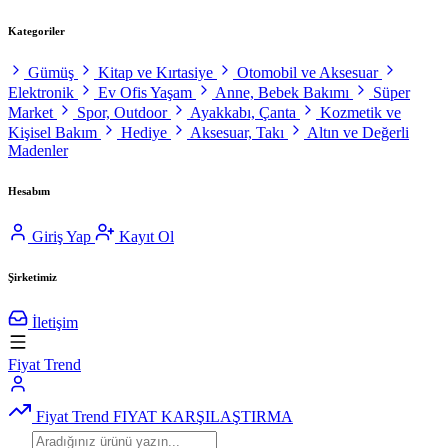
Kategoriler
Gümüş
Kitap ve Kırtasiye
Otomobil ve Aksesuar
Elektronik
Ev Ofis Yaşam
Anne, Bebek Bakımı
Süper
Market
Spor, Outdoor
Ayakkabı, Çanta
Kozmetik ve
Kişisel Bakım
Hediye
Aksesuar, Takı
Altın ve Değerli
Madenler
Hesabım
Giriş Yap
Kayıt Ol
Şirketimiz
İletişim
Fiyat Trend
Fiyat Trend
FIYAT KARŞILAŞTIRMA