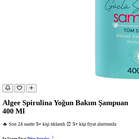
Algee Spirulina Yoğun Bakım Şampuan
400 Ml
🔥 Son 24 saatte
5+
kişi tıklandı
⏰
5+
kişi fiyat alarmında
En Uygun Fiyat
Diğer Satıcılar