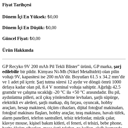
Fiyat Tarihçesi
Dönem İçi En Yüksek:
₺0,00
Dönem İçi En Düşük:
₺0,00
Güncel Fiyat:
₺0,00
Ürün Hakkında
GP Recyko 9V 200 mAh Pil Tekli Blister” ürünü, GP marka,
şarj
edilebilir
bir pildir. Kimyası Ni-Mh (Nikel Metalhidrit) olan pilin
voltajı 9V, kapasitesi ise 200 mAh’dir. Boyutları 61.5 x 34.2 mm’dir
ve 1 adet pil içerir. Şarj tutma süresi 12 aydır ve döngü ömrü 1000
defaya kadar olan pil, 8.4 V nominal voltaja sahiptir. Ağırlığı 42.5
gramdır ve çalışma sıcaklığı -20 °C ila +50 °C arasındadır. Bu pil,
aydınlatma pilleri, acil çıkış yönlendirme levhaları, şarjlı süpürge,
elektrikli ev aletleri, şarjlı matkap, diş fırçası, oyuncak, hobby
araçları, hesap makinesi, ölçüm cihazları, dijital fotoğraf makinaları,
fotoğraf makinası flaşları, hobby araçlar, tıraş makinası, havalı tüfek,
alarm panelleri, telefon santralleri, telsiz telefonlar, müzik çalar,
klavye mouse, kişisel bakım kitleri, el feneri, el telsizi, bebe phone,