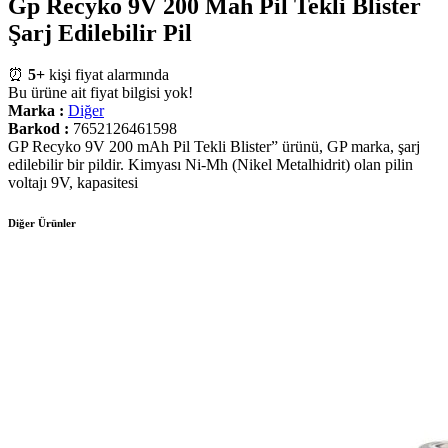
Gp Recyko 9V 200 Mah Pil Tekli Blister
Şarj Edilebilir Pil
⏰
5+
kişi fiyat alarmında
Bu ürüne ait fiyat bilgisi yok!
Marka :
Diğer
Barkod :
7652126461598
GP Recyko 9V 200 mAh Pil Tekli Blister” ürünü, GP marka, şarj
edilebilir bir pildir. Kimyası Ni-Mh (Nikel Metalhidrit) olan pilin
voltajı 9V, kapasitesi
Diğer Ürünler