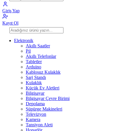
Giriş Yap
Kayıt Ol
Elektronik
Akıllı Saatler
Pil
Akıllı Telefonlar
Tabletler
Arduino
Kablosuz Kulaklık
Şarj Standı
Kulaklık
Küçük Ev Aletleri
Bilgisayar
Bilgisayar Çevre Birimi
Depolama
Süpürge Makineleri
Televizyon
Kamera
Tansiyon Aleti
Hoparlör