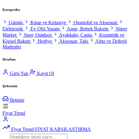
Kategoriler
Gümüş
Kitap ve Kırtasiye
Otomobil ve Aksesuar
Elektronik
Ev Ofis Yaşam
Anne, Bebek Bakımı
Süper
Market
Spor, Outdoor
Ayakkabı, Çanta
Kozmetik ve
Kişisel Bakım
Hediye
Aksesuar, Takı
Altın ve Değerli
Madenler
Hesabım
Giriş Yap
Kayıt Ol
Şirketimiz
İletişim
Fiyat Trend
Fiyat Trend
FIYAT KARŞILAŞTIRMA