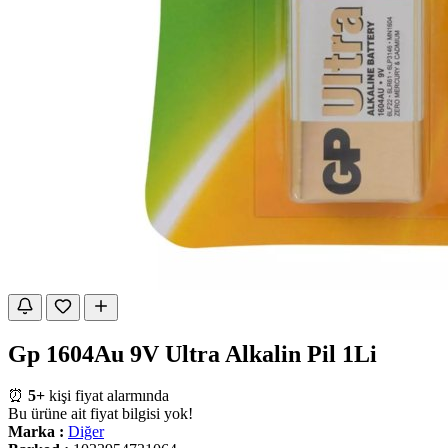
Gp 1604Au 9V Ultra Alkalin Pil 1Li
⏰
5+
kişi fiyat alarmında
Bu ürüne ait fiyat bilgisi yok!
Marka :
Diğer