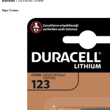
Barkod :
1033954731064
Diğer Ürünler