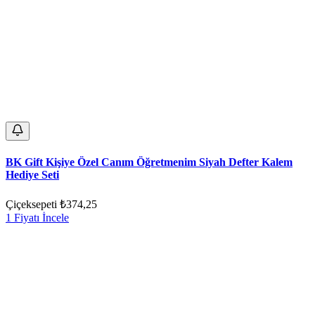
BK Gift Kişiye Özel Canım Öğretmenim Siyah Defter Kalem
Hediye Seti
Çiçeksepeti
₺374,25
1 Fiyatı İncele