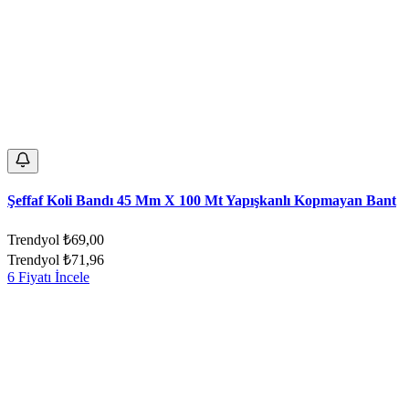
Şeffaf Koli Bandı 45 Mm X 100 Mt Yapışkanlı Kopmayan Bant
Trendyol
₺69,00
Trendyol
₺71,96
6 Fiyatı İncele