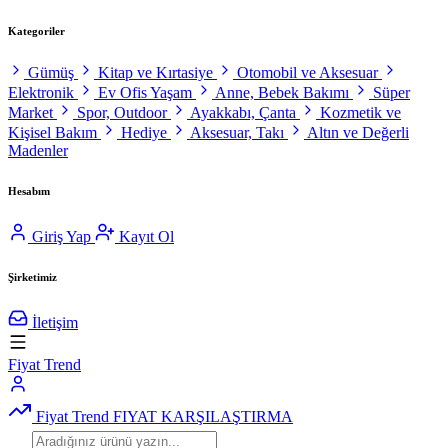
Kategoriler
Gümüş
Kitap ve Kırtasiye
Otomobil ve Aksesuar
Elektronik
Ev Ofis Yaşam
Anne, Bebek Bakımı
Süper
Market
Spor, Outdoor
Ayakkabı, Çanta
Kozmetik ve
Kişisel Bakım
Hediye
Aksesuar, Takı
Altın ve Değerli
Madenler
Hesabım
Giriş Yap
Kayıt Ol
Şirketimiz
İletişim
Fiyat Trend
Fiyat Trend
FIYAT KARŞILAŞTIRMA