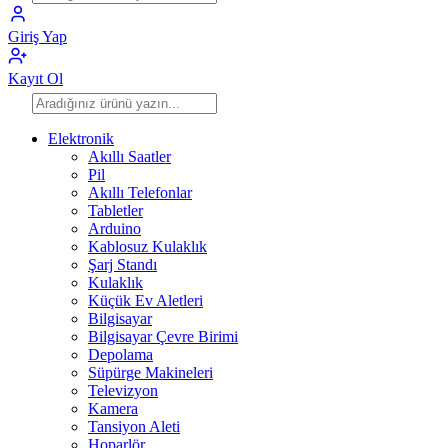
Giriş Yap
Kayıt Ol
Elektronik
Akıllı Saatler
Pil
Akıllı Telefonlar
Tabletler
Arduino
Kablosuz Kulaklık
Şarj Standı
Kulaklık
Küçük Ev Aletleri
Bilgisayar
Bilgisayar Çevre Birimi
Depolama
Süpürge Makineleri
Televizyon
Kamera
Tansiyon Aleti
Hoparlör