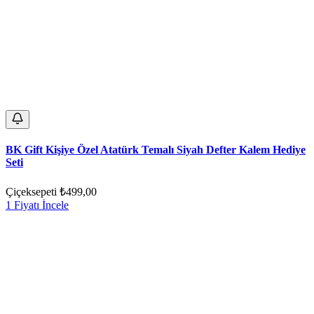
BK Gift Kişiye Özel Atatürk Temalı Siyah Defter Kalem Hediye
Seti
Çiçeksepeti
₺499,00
1 Fiyatı İncele