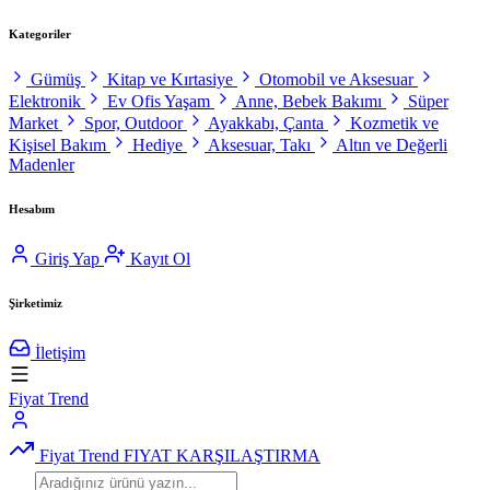
Kategoriler
Gümüş
Kitap ve Kırtasiye
Otomobil ve Aksesuar
Elektronik
Ev Ofis Yaşam
Anne, Bebek Bakımı
Süper
Market
Spor, Outdoor
Ayakkabı, Çanta
Kozmetik ve
Kişisel Bakım
Hediye
Aksesuar, Takı
Altın ve Değerli
Madenler
Hesabım
Giriş Yap
Kayıt Ol
Şirketimiz
İletişim
Fiyat Trend
Fiyat Trend
FIYAT KARŞILAŞTIRMA