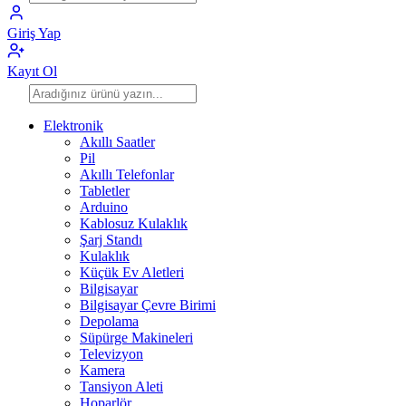
Giriş Yap
Kayıt Ol
Elektronik
Akıllı Saatler
Pil
Akıllı Telefonlar
Tabletler
Arduino
Kablosuz Kulaklık
Şarj Standı
Kulaklık
Küçük Ev Aletleri
Bilgisayar
Bilgisayar Çevre Birimi
Depolama
Süpürge Makineleri
Televizyon
Kamera
Tansiyon Aleti
Hoparlör