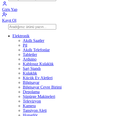
Giriş Yap
Kayıt Ol
Elektronik
Akıllı Saatler
Pil
Akıllı Telefonlar
Tabletler
Arduino
Kablosuz Kulaklık
Şarj Standı
Kulaklık
Küçük Ev Aletleri
Bilgisayar
Bilgisayar Çevre Birimi
Depolama
Süpürge Makineleri
Televizyon
Kamera
Tansiyon Aleti
Hoparlör