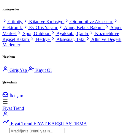
Kategoriler
Gümüş
Kitap ve Kırtasiye
Otomobil ve Aksesuar
Elektronik
Ev Ofis Yaşam
Anne, Bebek Bakımı
Süper
Market
Spor, Outdoor
Ayakkabı, Çanta
Kozmetik ve
Kişisel Bakım
Hediye
Aksesuar, Takı
Altın ve Değerli
Madenler
Hesabım
Giriş Yap
Kayıt Ol
Şirketimiz
İletişim
Fiyat Trend
Fiyat Trend
FIYAT KARŞILAŞTIRMA