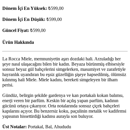
Dönem İçi En Yüksek:
₺599,00
Dönem İçi En Düşük:
₺599,00
Güncel Fiyat:
₺599,00
Ürün Hakkında
La Rocca Miele, memnuniyetin aşırı dozdaki hali. Arzuladığı her
şeye nasıl ulaşacağını bilen bir kadın. Beyaza bürünmüş elbisesiyle
sonsuz beyaz gül bahçelerini simgelerken, masumiyet ve zarafetiyle
hayranlık uyandıran bu eşsiz güzelliğin şişeye hapsedilmiş, ölümsüz
kılınmış hali Miele. Miele kadını, bereketi simgeleyen bir ilham
perisi.
Gündüz, belirgin şekilde gardenya ve kan portakalı kokan balımsı,
enerji veren bir parfüm. Keskin bir açılış yapan parfüm, kadının
gücünü ortaya çıkarıyor. Orta notalarında sonsuz çiçek bahçeleri
kapılarını açıyor. Bu benzersiz koku, paçulinin metalik ve kadifemsi
yapısının hissettirdiği kadınsı aurayla son buluyor.
Üst Notalar:
Portakal, Bal, Ahududu