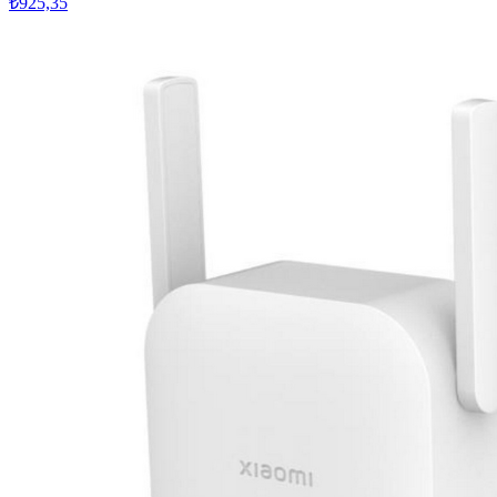
₺925,35