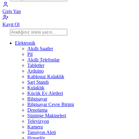
Giriş Yap
Kayıt Ol
Elektronik
Akıllı Saatler
Pil
Akıllı Telefonlar
Tabletler
Arduino
Kablosuz Kulaklık
Şarj Standı
Kulaklık
Küçük Ev Aletleri
Bilgisayar
Bilgisayar Çevre Birimi
Depolama
Süpürge Makineleri
Televizyon
Kamera
Tansiyon Aleti
Hoparlör