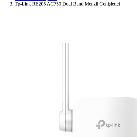
Tp-Link RE205 AC750 Dual Band Menzil Genişletici