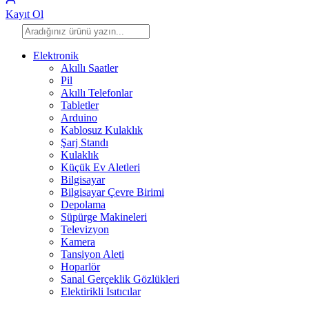
Kayıt Ol
Elektronik
Akıllı Saatler
Pil
Akıllı Telefonlar
Tabletler
Arduino
Kablosuz Kulaklık
Şarj Standı
Kulaklık
Küçük Ev Aletleri
Bilgisayar
Bilgisayar Çevre Birimi
Depolama
Süpürge Makineleri
Televizyon
Kamera
Tansiyon Aleti
Hoparlör
Sanal Gerçeklik Gözlükleri
Elektirikli Isıtıcılar