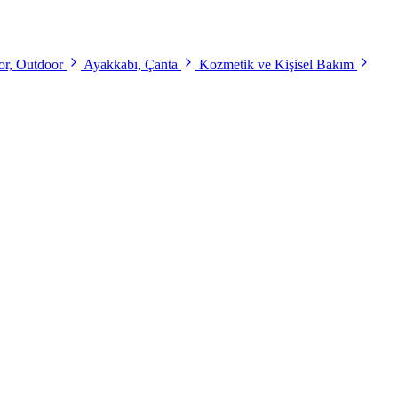
r, Outdoor
Ayakkabı, Çanta
Kozmetik ve Kişisel Bakım