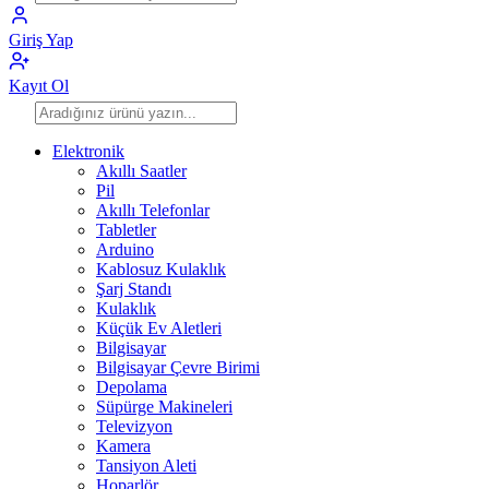
Giriş Yap
Kayıt Ol
Elektronik
Akıllı Saatler
Pil
Akıllı Telefonlar
Tabletler
Arduino
Kablosuz Kulaklık
Şarj Standı
Kulaklık
Küçük Ev Aletleri
Bilgisayar
Bilgisayar Çevre Birimi
Depolama
Süpürge Makineleri
Televizyon
Kamera
Tansiyon Aleti
Hoparlör