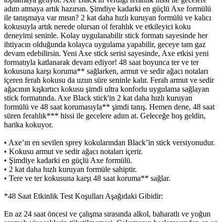
adım atmaya artık hazırsın. Şimdiye kadarki en güçlü Axe formülü
ile tanışmaya var mısın? 2 kat daha hızlı kuruyan formülü ve kalıcı
kokusuyla artık nerede olursan ol ferahlık ve etkileyici koku
deneyimi seninle. Kolay uygulanabilir stick formatı sayesinde her
ihtiyacın olduğunda kolayca uygulama yapabilir, geceye tam gaz
devam edebilirsin. Yeni Axe stick serisi sayesinde, Axe etkisi yeni
formatıyla katlanarak devam ediyor! 48 saat boyunca ter ve ter
kokusuna karşı koruma** sağlarken, armut ve sedir ağacı notaları
içeren ferah kokusu da uzun süre seninle kalır. Ferah armut ve sedir
ağacının kışkırtıcı kokusu şimdi ultra konforlu uygulama sağlayan
stick formatında. Axe Black stick'in 2 kat daha hızlı kuruyan
formülü ve 48 saat korumasıyla** şimdi tanış. Hemen dene, 48 saat
süren ferahlık*** hissi ile gecelere adım at. Geleceğe hoş geldin,
harika kokuyor.
• Axe’ın en sevilen sprey kokularından Black’in stick versiyonudur.
• Kokusu armut ve sedir ağacı notaları içerir.
• Şimdiye kadarki en güçlü Axe formülü.
• 2 kat daha hızlı kuruyan formüle sahiptir.
• Tere ve ter kokusuna karşı 48 saat koruma** sağlar.
*48 Saat Etkinlik Test Koşulları Aşağıdaki Gibidir:
En az 24 saat öncesi ve çalışma sırasında alkol, baharatlı ve yoğun