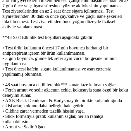
aromalı yiyeceklerin tüketilmemesi. Çalışmanın başlamasından en az
7 gün önce ve çalışma süresince yüzme aktivitesinin yapılmaması.
Test ziyaretlerinden en az 2 saat önce sigara içilmemesi. Test
ziyaretlerinden 30 dakika önce çay/kahve ve güçlü nane şekerleri
tüketilmemesi. Test ziyaretinden önce yoğun düzeyde fiziksel
aktivite yapılamaması.
**48 Saat Etkinlik test koşulları aşağıdaki gibidir:
• Test ürün kullanımı öncesi 17 gün boyunca herhangi bir
antiperspirant içeren bir ürün kullanılmaması.
• 3 gün boyunca, günde tek sefer aynı vücut bölgesine ürünün
uygulanması.
• Test öncesi kafein, sigara kullanılmaması ve aşırı egzersiz
yapılmamış olunması.
• 48 saat boyunca etkili ferahlık*** sunar, taze kalmanı sağlar.
• Ferah armut ve sedir ağacının çekici kokusuyla sana özgü bir koku
deneyimi sunar.
• AXE Black Deodorant & Bodyspray ile birlikte kullanıldığında
etkisi artar, kokunu daha belirgin hale getirir.
• Cildine zarar vermeden tazelik hissini yaşa.
• Stick formatıyla pratik kullanım sağlar, her an rahatça
kullanabilirsin.
• Armut ve Sedir Ağacı.