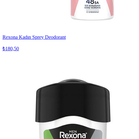
Rexona Kadın Sprey Deodorant
₺180,50