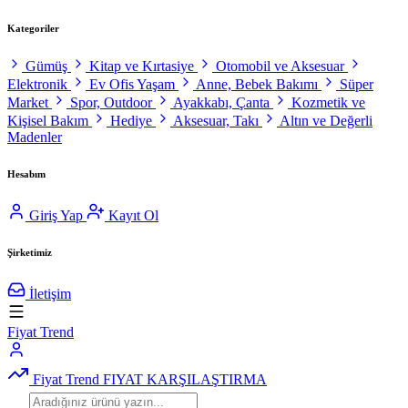
Kategoriler
Gümüş
Kitap ve Kırtasiye
Otomobil ve Aksesuar
Elektronik
Ev Ofis Yaşam
Anne, Bebek Bakımı
Süper
Market
Spor, Outdoor
Ayakkabı, Çanta
Kozmetik ve
Kişisel Bakım
Hediye
Aksesuar, Takı
Altın ve Değerli
Madenler
Hesabım
Giriş Yap
Kayıt Ol
Şirketimiz
İletişim
Fiyat Trend
Fiyat Trend
FIYAT KARŞILAŞTIRMA