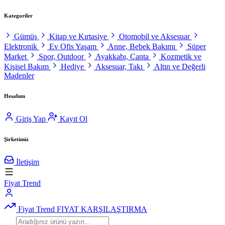
Kategoriler
Gümüş
Kitap ve Kırtasiye
Otomobil ve Aksesuar
Elektronik
Ev Ofis Yaşam
Anne, Bebek Bakımı
Süper
Market
Spor, Outdoor
Ayakkabı, Çanta
Kozmetik ve
Kişisel Bakım
Hediye
Aksesuar, Takı
Altın ve Değerli
Madenler
Hesabım
Giriş Yap
Kayıt Ol
Şirketimiz
İletişim
Fiyat Trend
Fiyat Trend
FIYAT KARŞILAŞTIRMA