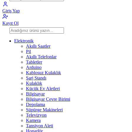
Giriş Yap
Kayıt Ol
Elektronik
Akıllı Saatler
Pil
Akıllı Telefonlar
Tabletler
Arduino
Kablosuz Kulaklık
Şarj Standı
Kulaklık
Küçük Ev Aletleri
Bilgisayar
Bilgisayar Çevre Birimi
Depolama
Süpürge Makineleri
Televizyon
Kamera
Tansiyon Aleti
Hoparlör