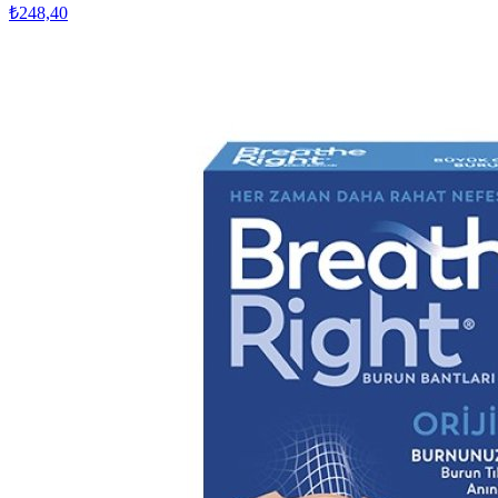
₺248,40