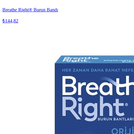
Breathe Right® Burun Bandı
₺144,82