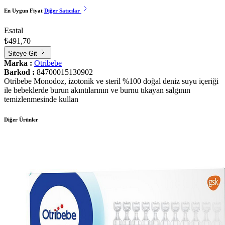
En Uygun Fiyat
Diğer Satıcılar
Esatal
₺491,70
Siteye Git
Marka :
Otribebe
Barkod :
84700015130902
Otribebe Monodoz, izotonik ve steril %100 doğal deniz suyu içeriği
ile bebeklerde burun akıntılarının ve burnu tıkayan salgının
temizlenmesinde kullan
Diğer Ürünler