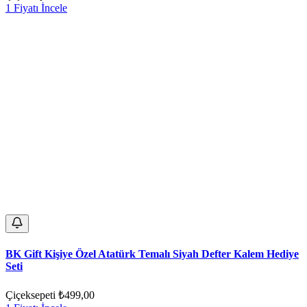
1 Fiyatı İncele
BK Gift Kişiye Özel Atatürk Temalı Siyah Defter Kalem Hediye
Seti
Çiçeksepeti
₺499,00