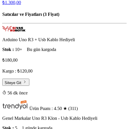
₺1.300,00
Satıcılar ve Fiyatları (3 Fiyat)
Arduino Uno R3 + Usb Kablo Hediyeli
Stok :
10+
Bu gün kargoda
₺180,00
Kargo : ₺120,00
Siteye Git
56 dk önce
Ürün Puanı : 4.50
★
(311)
Genel Markalar Uno R3 Klon - Usb Kablo Hediyeli
Stok :
5
1 günde kargoda