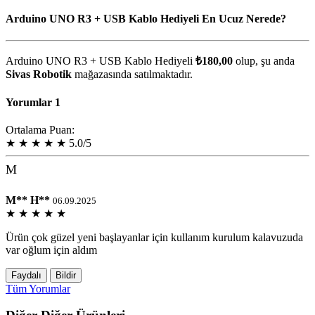
Arduino UNO R3 + USB Kablo Hediyeli En Ucuz Nerede?
Arduino UNO R3 + USB Kablo Hediyeli
₺180,00
olup, şu anda
Sivas Robotik
mağazasında satılmaktadır.
Yorumlar
1
Ortalama Puan:
★
★
★
★
★
5.0/5
M
M** H**
06.09.2025
★
★
★
★
★
Ürün çok güzel yeni başlayanlar için kullanım kurulum kalavuzuda
var oğlum için aldım
Faydalı
Bildir
Tüm Yorumlar