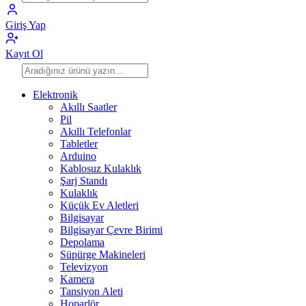
Giriş Yap
Kayıt Ol
Elektronik
Akıllı Saatler
Pil
Akıllı Telefonlar
Tabletler
Arduino
Kablosuz Kulaklık
Şarj Standı
Kulaklık
Küçük Ev Aletleri
Bilgisayar
Bilgisayar Çevre Birimi
Depolama
Süpürge Makineleri
Televizyon
Kamera
Tansiyon Aleti
Hoparlör