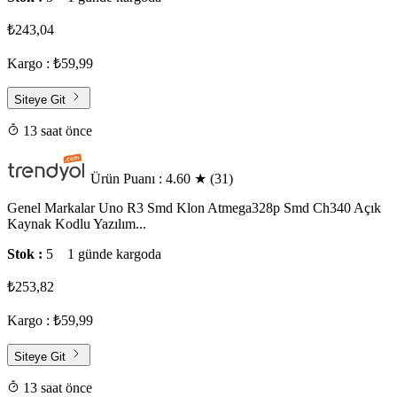
₺243,04
Kargo : ₺59,99
Siteye Git
13 saat önce
Ürün Puanı : 4.60
★
(31)
Genel Markalar Uno R3 Smd Klon Atmega328p Smd Ch340 Açık
Kaynak Kodlu Yazılım...
Stok :
5
1 günde kargoda
₺253,82
Kargo : ₺59,99
Siteye Git
13 saat önce