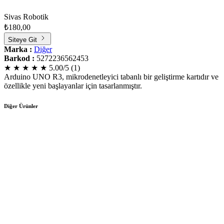
Sivas Robotik
₺180,00
Siteye Git
Marka :
Diğer
Barkod :
5272236562453
★
★
★
★
★
5.00
/5 (
1
)
Arduino UNO R3, mikrodenetleyici tabanlı bir geliştirme kartıdır ve
özellikle yeni başlayanlar için tasarlanmıştır.
Diğer Ürünler