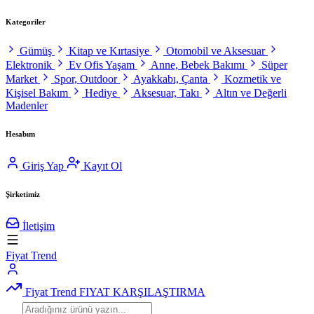
Kategoriler
Gümüş
Kitap ve Kırtasiye
Otomobil ve Aksesuar
Elektronik
Ev Ofis Yaşam
Anne, Bebek Bakımı
Süper
Market
Spor, Outdoor
Ayakkabı, Çanta
Kozmetik ve
Kişisel Bakım
Hediye
Aksesuar, Takı
Altın ve Değerli
Madenler
Hesabım
Giriş Yap
Kayıt Ol
Şirketimiz
İletişim
Fiyat Trend
Fiyat Trend
FIYAT KARŞILAŞTIRMA