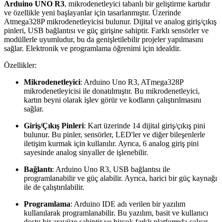
Arduino UNO R3
, mikrodenetleyici tabanlı bir geliştirme kartıdır
ve özellikle yeni başlayanlar için tasarlanmıştır. Üzerinde
Atmega328P mikrodenetleyicisi bulunur. Dijital ve analog giriş/çıkış
pinleri, USB bağlantısı ve güç girişine sahiptir. Farklı sensörler ve
modüllerle uyumludur, bu da genişletilebilir projeler yapılmasını
sağlar. Elektronik ve programlama öğrenimi için idealdir.
Özellikler:
Mikrodenetleyici
: Arduino Uno R3, ATmega328P
mikrodenetleyicisi ile donatılmıştır. Bu mikrodenetleyici,
kartın beyni olarak işlev görür ve kodların çalıştırılmasını
sağlar.
Giriş/Çıkış Pinleri
: Kart üzerinde 14 dijital giriş/çıkış pini
bulunur. Bu pinler, sensörler, LED'ler ve diğer bileşenlerle
iletişim kurmak için kullanılır. Ayrıca, 6 analog giriş pini
sayesinde analog sinyaller de işlenebilir.
Bağlantı
: Arduino Uno R3, USB bağlantısı ile
programlanabilir ve güç alabilir. Ayrıca, harici bir güç kaynağı
ile de çalıştırılabilir.
Programlama
: Arduino IDE adı verilen bir yazılım
kullanılarak programlanabilir. Bu yazılım, basit ve kullanıcı
dostu bir arayüze sahiptir ve birçok farklı platformda çalışır.