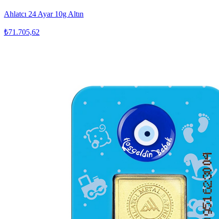
Ahlatcı 24 Ayar 10g Altın
₺71.705,62