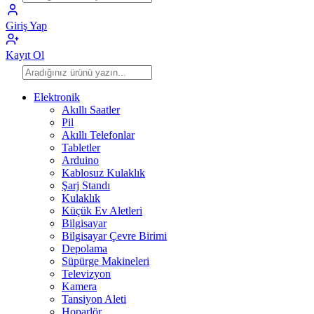
Giriş Yap
Kayıt Ol
Elektronik
Akıllı Saatler
Pil
Akıllı Telefonlar
Tabletler
Arduino
Kablosuz Kulaklık
Şarj Standı
Kulaklık
Küçük Ev Aletleri
Bilgisayar
Bilgisayar Çevre Birimi
Depolama
Süpürge Makineleri
Televizyon
Kamera
Tansiyon Aleti
Hoparlör