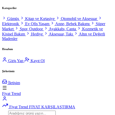
Kategoriler
Gümüş
Kitap ve Kırtasiye
Otomobil ve Aksesuar
Elektronik
Ev Ofis Yaşam
Anne, Bebek Bakımı
Süper
Market
Spor, Outdoor
Ayakkabı, Çanta
Kozmetik ve
Kişisel Bakım
Hediye
Aksesuar, Takı
Altın ve Değerli
Madenler
Hesabım
Giriş Yap
Kayıt Ol
Şirketimiz
İletişim
Fiyat Trend
Fiyat Trend
FIYAT KARŞILAŞTIRMA