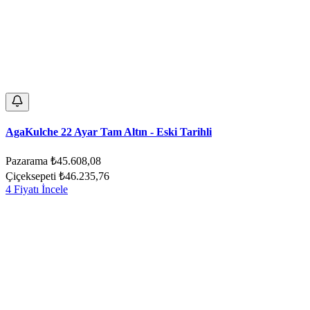
AgaKulche 22 Ayar Tam Altın - Eski Tarihli
Pazarama
₺45.608,08
Çiçeksepeti
₺46.235,76
4 Fiyatı İncele