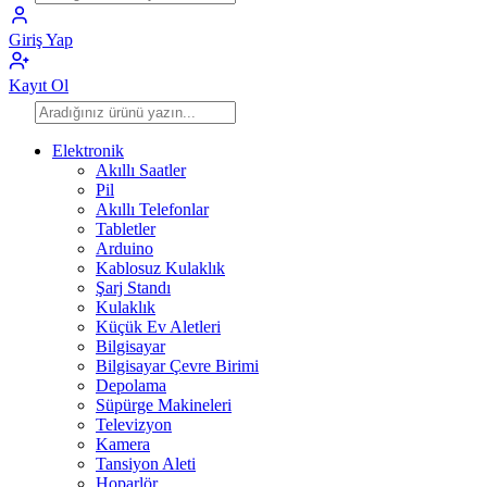
Giriş Yap
Kayıt Ol
Elektronik
Akıllı Saatler
Pil
Akıllı Telefonlar
Tabletler
Arduino
Kablosuz Kulaklık
Şarj Standı
Kulaklık
Küçük Ev Aletleri
Bilgisayar
Bilgisayar Çevre Birimi
Depolama
Süpürge Makineleri
Televizyon
Kamera
Tansiyon Aleti
Hoparlör