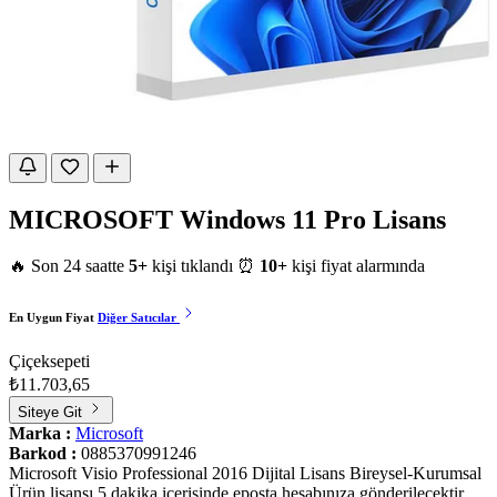
MICROSOFT Windows 11 Pro Lisans
🔥 Son 24 saatte
5+
kişi tıklandı
⏰
10+
kişi fiyat alarmında
En Uygun Fiyat
Diğer Satıcılar
Çiçeksepeti
₺11.703,65
Siteye Git
Marka :
Microsoft
Barkod :
0885370991246
Microsoft Visio Professional 2016 Dijital Lisans Bireysel-Kurumsal
Ürün lisansı 5 dakika içerisinde eposta hesabınıza gönderilecektir.