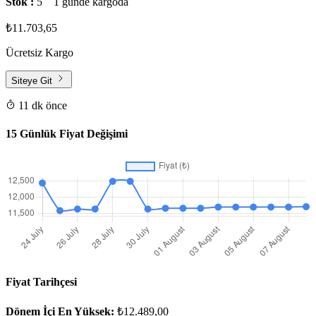
Stok :
5
1 günde kargoda
₺11.703,65
Ücretsiz Kargo
Siteye Git
11 dk önce
15 Günlük Fiyat Değişimi
Fiyat Tarihçesi
Dönem İçi En Yüksek:
₺12.489,00