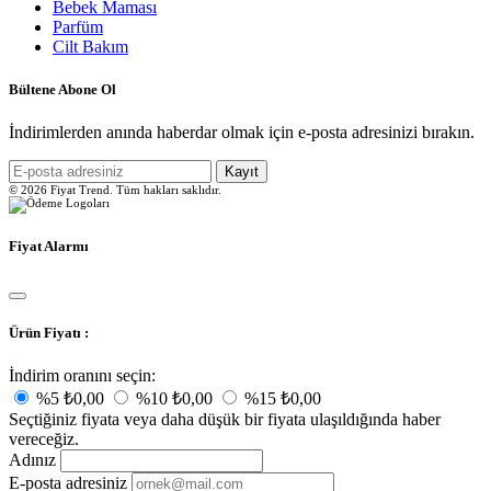
Bebek Maması
Parfüm
Cilt Bakım
Bültene Abone Ol
İndirimlerden anında haberdar olmak için e-posta adresinizi bırakın.
Kayıt
© 2026 Fiyat Trend. Tüm hakları saklıdır.
Fiyat Alarmı
Ürün Fiyatı :
İndirim oranını seçin:
%5
₺0,00
%10
₺0,00
%15
₺0,00
Seçtiğiniz fiyata veya daha düşük bir fiyata ulaşıldığında haber
vereceğiz.
Adınız
E-posta adresiniz