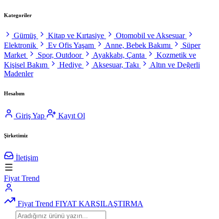
Kategoriler
Gümüş
Kitap ve Kırtasiye
Otomobil ve Aksesuar
Elektronik
Ev Ofis Yaşam
Anne, Bebek Bakımı
Süper
Market
Spor, Outdoor
Ayakkabı, Çanta
Kozmetik ve
Kişisel Bakım
Hediye
Aksesuar, Takı
Altın ve Değerli
Madenler
Hesabım
Giriş Yap
Kayıt Ol
Şirketimiz
İletişim
Fiyat Trend
Fiyat Trend
FIYAT KARŞILAŞTIRMA