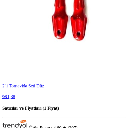
2'li Tornavida Seti Düz
₺91,38
Satıcılar ve Fiyatları (1 Fiyat)
Ürün Puanı : 4.60
★
(397)