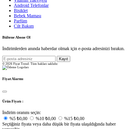
Vitamin Takviyesi
Android Telefonlar
Bisiklet
Bebek Maması
Parfüm
Cilt Bakım
Bültene Abone Ol
İndirimlerden anında haberdar olmak için e-posta adresinizi bırakın.
Kayıt
© 2026 Fiyat Trend. Tüm hakları saklıdır.
Fiyat Alarmı
Ürün Fiyatı :
İndirim oranını seçin:
%5
₺0,00
%10
₺0,00
%15
₺0,00
Seçtiğiniz fiyata veya daha düşük bir fiyata ulaşıldığında haber