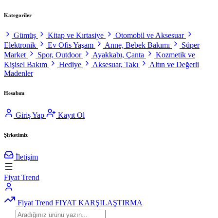
Kategoriler
Gümüş
Kitap ve Kırtasiye
Otomobil ve Aksesuar
Elektronik
Ev Ofis Yaşam
Anne, Bebek Bakımı
Süper
Market
Spor, Outdoor
Ayakkabı, Çanta
Kozmetik ve
Kişisel Bakım
Hediye
Aksesuar, Takı
Altın ve Değerli
Madenler
Hesabım
Giriş Yap
Kayıt Ol
Şirketimiz
İletişim
Fiyat Trend
Fiyat Trend
FIYAT KARŞILAŞTIRMA