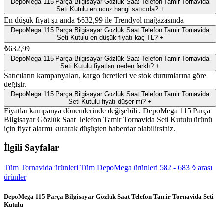
DepoMega 115 Parça Bilgisayar Gözlük Saat Telefon Tamir Tornavida
Seti Kutulu en ucuz hangi satıcıda?
+
En düşük fiyat şu anda ₺632,99 ile Trendyol mağazasında
DepoMega 115 Parça Bilgisayar Gözlük Saat Telefon Tamir Tornavida
Seti Kutulu en düşük fiyatı kaç TL?
+
₺632,99
DepoMega 115 Parça Bilgisayar Gözlük Saat Telefon Tamir Tornavida
Seti Kutulu fiyatları neden farklı?
+
Satıcıların kampanyaları, kargo ücretleri ve stok durumlarına göre
değişir.
DepoMega 115 Parça Bilgisayar Gözlük Saat Telefon Tamir Tornavida
Seti Kutulu fiyatı düşer mi?
+
Fiyatlar kampanya dönemlerinde değişebilir. DepoMega 115 Parça
Bilgisayar Gözlük Saat Telefon Tamir Tornavida Seti Kutulu ürünü
için fiyat alarmı kurarak düşüşten haberdar olabilirsiniz.
İlgili Sayfalar
Tüm Tornavida ürünleri
Tüm DepoMega ürünleri
582 - 683 ₺ arası
ürünler
DepoMega 115 Parça Bilgisayar Gözlük Saat Telefon Tamir Tornavida Seti
Kutulu