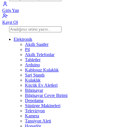
Giriş Yap
Kayıt Ol
Elektronik
Akıllı Saatler
Pil
Akıllı Telefonlar
Tabletler
Arduino
Kablosuz Kulaklık
Şarj Standı
Kulaklık
Küçük Ev Aletleri
Bilgisayar
Bilgisayar Çevre Birimi
Depolama
Süpürge Makineleri
Televizyon
Kamera
Tansiyon Aleti
Hoparlör