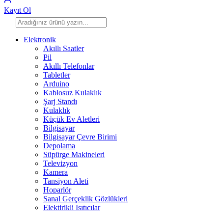
Kayıt Ol
Elektronik
Akıllı Saatler
Pil
Akıllı Telefonlar
Tabletler
Arduino
Kablosuz Kulaklık
Şarj Standı
Kulaklık
Küçük Ev Aletleri
Bilgisayar
Bilgisayar Çevre Birimi
Depolama
Süpürge Makineleri
Televizyon
Kamera
Tansiyon Aleti
Hoparlör
Sanal Gerçeklik Gözlükleri
Elektirikli Isıtıcılar