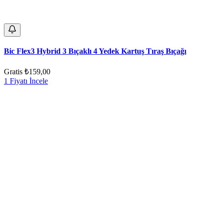
Bic Flex3 Hybrid 3 Bıçaklı 4 Yedek Kartuş Tıraş Bıçağı
Gratis
₺159,00
1 Fiyatı İncele