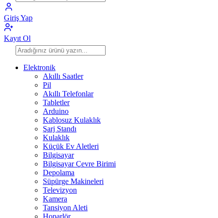
Giriş Yap
Kayıt Ol
Elektronik
Akıllı Saatler
Pil
Akıllı Telefonlar
Tabletler
Arduino
Kablosuz Kulaklık
Şarj Standı
Kulaklık
Küçük Ev Aletleri
Bilgisayar
Bilgisayar Çevre Birimi
Depolama
Süpürge Makineleri
Televizyon
Kamera
Tansiyon Aleti
Hoparlör