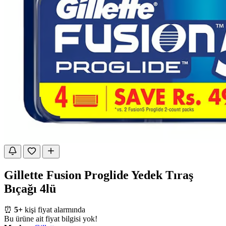
Gillette Fusion Proglide Yedek Tıraş
Bıçağı 4lü
⏰
5+
kişi fiyat alarmında
Bu ürüne ait fiyat bilgisi yok!