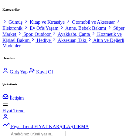
Kategoriler
Gümüş
Kitap ve Kırtasiye
Otomobil ve Aksesuar
Elektronik
Ev Ofis Yaşam
Anne, Bebek Bakımı
Süper
Market
Spor, Outdoor
Ayakkabı, Çanta
Kozmetik ve
Kişisel Bakım
Hediye
Aksesuar, Takı
Altın ve Değerli
Madenler
Hesabım
Giriş Yap
Kayıt Ol
Şirketimiz
İletişim
Fiyat Trend
Fiyat Trend
FIYAT KARŞILAŞTIRMA