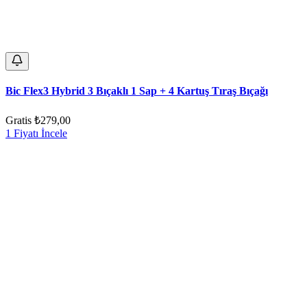
Bic Flex3 Hybrid 3 Bıçaklı 1 Sap + 4 Kartuş Tıraş Bıçağı
Gratis
₺279,00
1 Fiyatı İncele