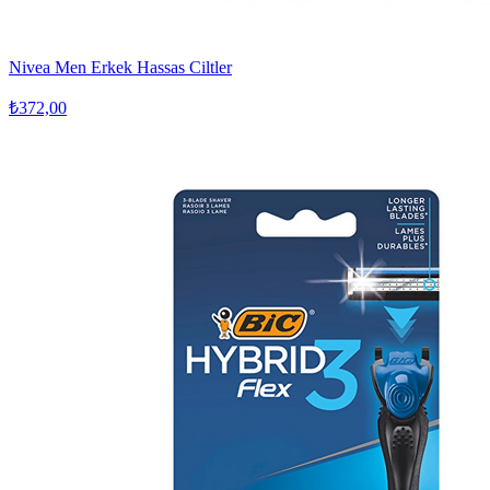
Nivea Men Erkek Hassas Ciltler
₺372,00