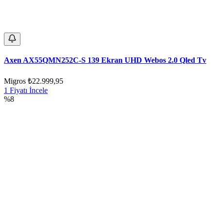
Axen AX55QMN252C-S 139 Ekran UHD Webos 2.0 Qled Tv
Migros
₺22.999,95
1 Fiyatı İncele
%8