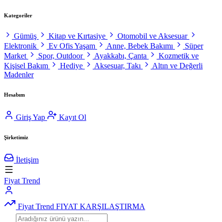
Kategoriler
Gümüş
Kitap ve Kırtasiye
Otomobil ve Aksesuar
Elektronik
Ev Ofis Yaşam
Anne, Bebek Bakımı
Süper
Market
Spor, Outdoor
Ayakkabı, Çanta
Kozmetik ve
Kişisel Bakım
Hediye
Aksesuar, Takı
Altın ve Değerli
Madenler
Hesabım
Giriş Yap
Kayıt Ol
Şirketimiz
İletişim
Fiyat Trend
Fiyat Trend
FIYAT KARŞILAŞTIRMA