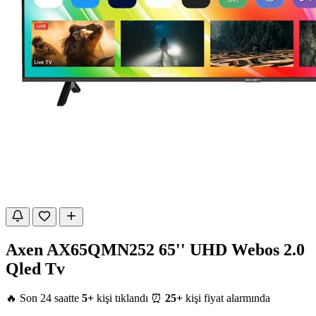
Axen AX65QMN252 65'' UHD Webos 2.0
Qled Tv
🔥 Son 24 saatte
5+
kişi tıklandı
⏰
25+
kişi fiyat alarmında