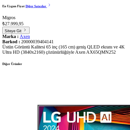
En Uygun Fiyat
Diğer Satıcılar
Migros
₺27.999,95
Siteye Git
Marka :
Axen
Barkod :
20000039404141
Üstün Görüntü Kalitesi 65 inç (165 cm) geniş QLED ekranı ve 4K
Ultra HD (3840x2160) çözünürlüğüyle Axen AX65QMN252
Diğer Ürünler