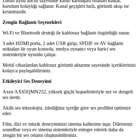
Dahili uydu alıcısı sayesinde kablo karmaşası ortadan kalkar,
kurulum kolaylığı sağlanır. Kanal geçişleri hızlı, görüntü akışı ise
kesintisizdir.
Zengin Bağlantı Seçenekleri
Wi-Fi ve Bluetooth desteği ile kablosuz bağlantı özgürlüğü sunar.
3 adet HDMI portu, 2 adet USB girişi, SPDIF ve AV bağlantı
noktaları ile oyun konsolu, medya oynatıcı veya harici ses
sistemleriyle uyumlu çalışır.
Mobil cihazlardan kablosuz görüntü aktarımı sayesinde içeriklerinizi
kolayca paylaşabilirsiniz.
Etkileyici Ses Deneyimi
Axen AX65QMN252, yüksek güçlü hoparlörleriyle net ve dengeli
ses üretir.
Akıllı ses teknolojisi, izlediğiniz içeriğe göre ses profilini optimize
eder.
Film, dizi ve müzik deneyiminizi sinema kalitesine taşır. Dilerseniz
soundbar veya ev sinema sistemleriyle entegre ederek daha da
zengin bir ses ortamı oluşturabilirsiniz.