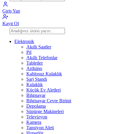
Giriş Yap
Kayıt Ol
Elektronik
Akıllı Saatler
Pil
Akıllı Telefonlar
Tabletler
Arduino
Kablosuz Kulaklık
Şarj Standı
Kulaklık
Küçük Ev Aletleri
Bilgisayar
Bilgisayar Çevre Birimi
Depolama
Süpürge Makineleri
Televizyon
Kamera
Tansiyon Aleti
Hoparlör