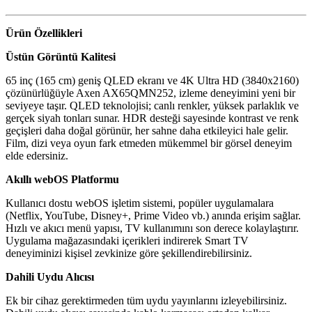
Ürün Özellikleri
Üstün Görüntü Kalitesi
65 inç (165 cm) geniş QLED ekranı ve 4K Ultra HD (3840x2160)
çözünürlüğüyle Axen AX65QMN252, izleme deneyimini yeni bir
seviyeye taşır. QLED teknolojisi; canlı renkler, yüksek parlaklık ve
gerçek siyah tonları sunar. HDR desteği sayesinde kontrast ve renk
geçişleri daha doğal görünür, her sahne daha etkileyici hale gelir.
Film, dizi veya oyun fark etmeden mükemmel bir görsel deneyim
elde edersiniz.
Akıllı webOS Platformu
Kullanıcı dostu webOS işletim sistemi, popüler uygulamalara
(Netflix, YouTube, Disney+, Prime Video vb.) anında erişim sağlar.
Hızlı ve akıcı menü yapısı, TV kullanımını son derece kolaylaştırır.
Uygulama mağazasındaki içerikleri indirerek Smart TV
deneyiminizi kişisel zevkinize göre şekillendirebilirsiniz.
Dahili Uydu Alıcısı
Ek bir cihaz gerektirmeden tüm uydu yayınlarını izleyebilirsiniz.