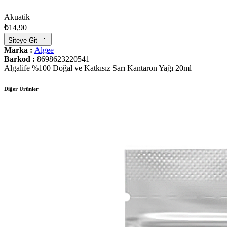
Akuatik
₺14,90
Siteye Git
Marka :
Algee
Barkod :
8698623220541
Algalife %100 Doğal ve Katkısız Sarı Kantaron Yağı 20ml
Diğer Ürünler