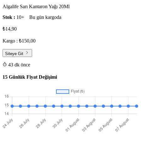
Algalife Sarı Kantaron Yağı 20Ml
Stok :
10+
Bu gün kargoda
₺14,90
Kargo : ₺150,00
Siteye Git
43 dk önce
15 Günlük Fiyat Değişimi