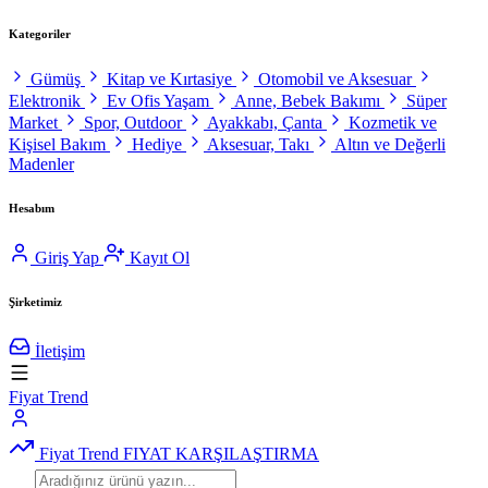
Kategoriler
Gümüş
Kitap ve Kırtasiye
Otomobil ve Aksesuar
Elektronik
Ev Ofis Yaşam
Anne, Bebek Bakımı
Süper
Market
Spor, Outdoor
Ayakkabı, Çanta
Kozmetik ve
Kişisel Bakım
Hediye
Aksesuar, Takı
Altın ve Değerli
Madenler
Hesabım
Giriş Yap
Kayıt Ol
Şirketimiz
İletişim
Fiyat Trend
Fiyat Trend
FIYAT KARŞILAŞTIRMA