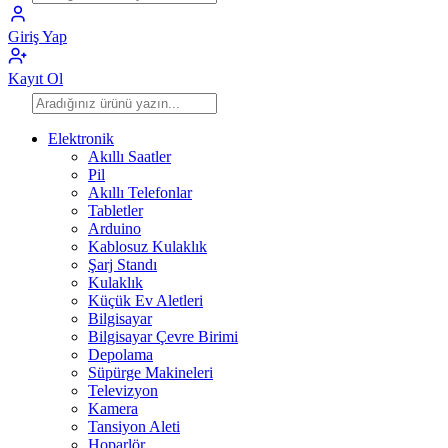
Giriş Yap
Kayıt Ol
Elektronik
Akıllı Saatler
Pil
Akıllı Telefonlar
Tabletler
Arduino
Kablosuz Kulaklık
Şarj Standı
Kulaklık
Küçük Ev Aletleri
Bilgisayar
Bilgisayar Çevre Birimi
Depolama
Süpürge Makineleri
Televizyon
Kamera
Tansiyon Aleti
Hoparlör