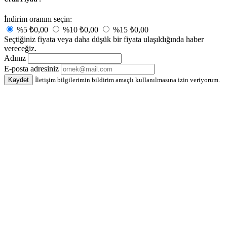
İndirim oranını seçin:
%5
₺0,00
%10
₺0,00
%15
₺0,00
Seçtiğiniz fiyata veya daha düşük bir fiyata ulaşıldığında haber
vereceğiz.
Adınız
E-posta adresiniz
Kaydet
İletişim bilgilerimin bildirim amaçlı kullanılmasına izin veriyorum.