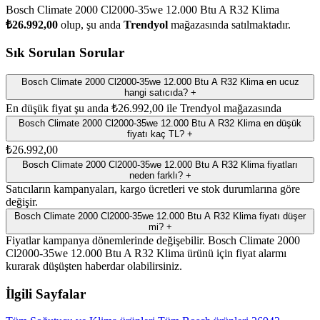
Bosch Climate 2000 Cl2000-35we 12.000 Btu A R32 Klima
₺26.992,00
olup, şu anda
Trendyol
mağazasında satılmaktadır.
Sık Sorulan Sorular
Bosch Climate 2000 Cl2000-35we 12.000 Btu A R32 Klima en ucuz
hangi satıcıda?
+
En düşük fiyat şu anda ₺26.992,00 ile Trendyol mağazasında
Bosch Climate 2000 Cl2000-35we 12.000 Btu A R32 Klima en düşük
fiyatı kaç TL?
+
₺26.992,00
Bosch Climate 2000 Cl2000-35we 12.000 Btu A R32 Klima fiyatları
neden farklı?
+
Satıcıların kampanyaları, kargo ücretleri ve stok durumlarına göre
değişir.
Bosch Climate 2000 Cl2000-35we 12.000 Btu A R32 Klima fiyatı düşer
mi?
+
Fiyatlar kampanya dönemlerinde değişebilir. Bosch Climate 2000
Cl2000-35we 12.000 Btu A R32 Klima ürünü için fiyat alarmı
kurarak düşüşten haberdar olabilirsiniz.
İlgili Sayfalar