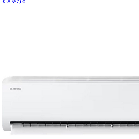
₺38.557,00