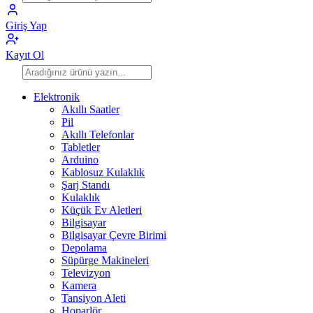
Giriş Yap
Kayıt Ol
Elektronik
Akıllı Saatler
Pil
Akıllı Telefonlar
Tabletler
Arduino
Kablosuz Kulaklık
Şarj Standı
Kulaklık
Küçük Ev Aletleri
Bilgisayar
Bilgisayar Çevre Birimi
Depolama
Süpürge Makineleri
Televizyon
Kamera
Tansiyon Aleti
Hoparlör