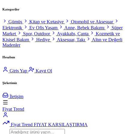
Kategoriler
Gümüş
Kitap ve Kırtasiye
Otomobil ve Aksesuar
Elektronik
Ev Ofis Yaşam
Anne, Bebek Bakımı
Süper
Market
Spor, Outdoor
Ayakkabı, Çanta
Kozmetik ve
Kişisel Bakım
Hediye
Aksesuar, Takı
Altın ve Değerli
Madenler
Hesabım
Giriş Yap
Kayıt Ol
Şirketimiz
İletişim
Fiyat Trend
Fiyat Trend
FIYAT KARŞILAŞTIRMA