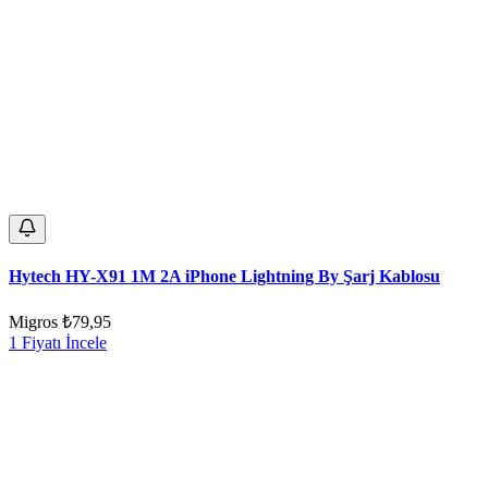
Hytech HY-X91 1M 2A iPhone Lightning By Şarj Kablosu
Migros
₺79,95
1 Fiyatı İncele