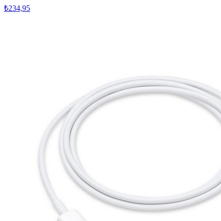
₺234,95