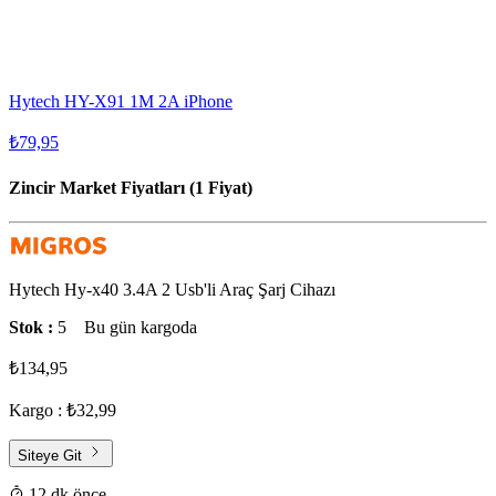
Hytech HY-X91 1M 2A iPhone
₺79,95
Zincir Market Fiyatları (1 Fiyat)
Hytech Hy-x40 3.4A 2 Usb'li Araç Şarj Cihazı
Stok :
5
Bu gün kargoda
₺134,95
Kargo : ₺32,99
Siteye Git
12 dk önce