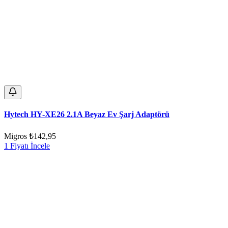
Hytech HY-XE26 2.1A Beyaz Ev Şarj Adaptörü
Migros
₺142,95
1 Fiyatı İncele