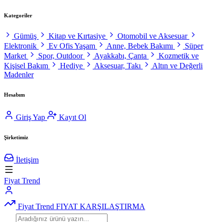
Kategoriler
Gümüş
Kitap ve Kırtasiye
Otomobil ve Aksesuar
Elektronik
Ev Ofis Yaşam
Anne, Bebek Bakımı
Süper
Market
Spor, Outdoor
Ayakkabı, Çanta
Kozmetik ve
Kişisel Bakım
Hediye
Aksesuar, Takı
Altın ve Değerli
Madenler
Hesabım
Giriş Yap
Kayıt Ol
Şirketimiz
İletişim
Fiyat Trend
Fiyat Trend
FIYAT KARŞILAŞTIRMA