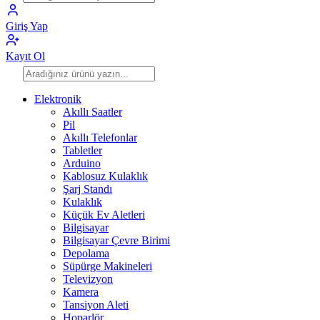
Giriş Yap
Kayıt Ol
Elektronik
Akıllı Saatler
Pil
Akıllı Telefonlar
Tabletler
Arduino
Kablosuz Kulaklık
Şarj Standı
Kulaklık
Küçük Ev Aletleri
Bilgisayar
Bilgisayar Çevre Birimi
Depolama
Süpürge Makineleri
Televizyon
Kamera
Tansiyon Aleti
Hoparlör