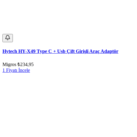
Hytech HY-X49 Type C + Usb Çift Girişli Araç Adaptör
Migros
₺234,95
1 Fiyatı İncele