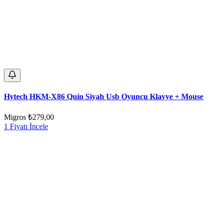
Hytech HKM-X86 Quin Siyah Usb Oyuncu Klavye + Mouse
Migros
₺279,00
1 Fiyatı İncele