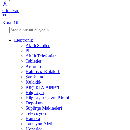
Giriş Yap
Kayıt Ol
Elektronik
Akıllı Saatler
Pil
Akıllı Telefonlar
Tabletler
Arduino
Kablosuz Kulaklık
Şarj Standı
Kulaklık
Küçük Ev Aletleri
Bilgisayar
Bilgisayar Çevre Birimi
Depolama
Süpürge Makineleri
Televizyon
Kamera
Tansiyon Aleti
Hoparlör