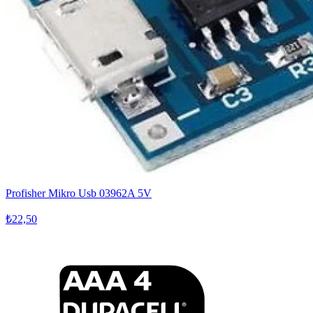
Profisher Mikro Usb 03962A 5V
₺22,50