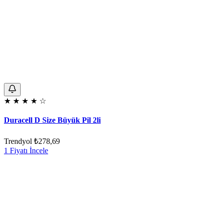
★
★
★
★
☆
Duracell D Size Büyük Pil 2li
Trendyol
₺278,69
1 Fiyatı İncele