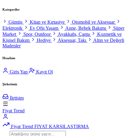
Kategoriler
Gümüş
Kitap ve Kırtasiye
Otomobil ve Aksesuar
Elektronik
Ev Ofis Yaşam
Anne, Bebek Bakımı
Süper
Market
Spor, Outdoor
Ayakkabı, Çanta
Kozmetik ve
Kişisel Bakım
Hediye
Aksesuar, Takı
Altın ve Değerli
Madenler
Hesabım
Giriş Yap
Kayıt Ol
Şirketimiz
İletişim
Fiyat Trend
Fiyat Trend
FIYAT KARŞILAŞTIRMA