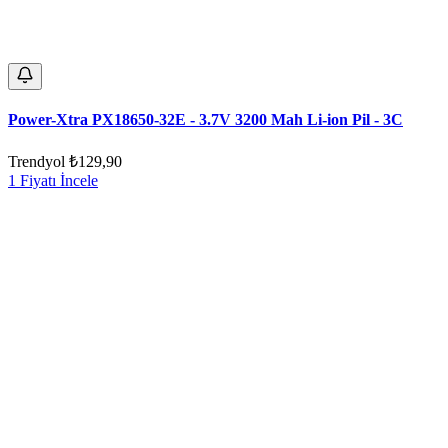
Power-Xtra PX18650-32E - 3.7V 3200 Mah Li-ion Pil - 3C
Trendyol
₺129,90
1 Fiyatı İncele