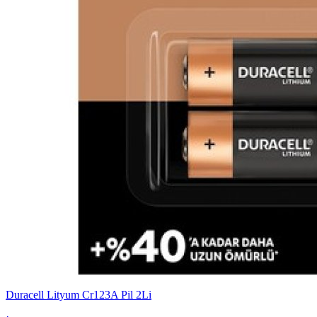
Duracell Lityum Cr123A Pil 2Li