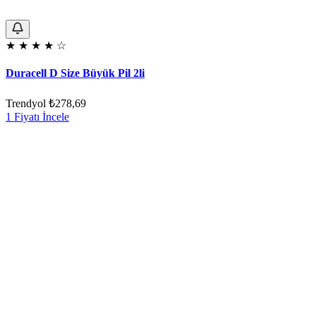
★
★
★
★
☆
Duracell D Size Büyük Pil 2li
Trendyol
₺278,69
1 Fiyatı İncele