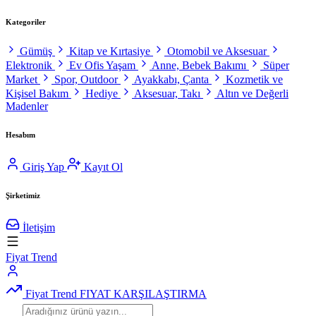
Kategoriler
Gümüş
Kitap ve Kırtasiye
Otomobil ve Aksesuar
Elektronik
Ev Ofis Yaşam
Anne, Bebek Bakımı
Süper
Market
Spor, Outdoor
Ayakkabı, Çanta
Kozmetik ve
Kişisel Bakım
Hediye
Aksesuar, Takı
Altın ve Değerli
Madenler
Hesabım
Giriş Yap
Kayıt Ol
Şirketimiz
İletişim
Fiyat Trend
Fiyat Trend
FIYAT KARŞILAŞTIRMA