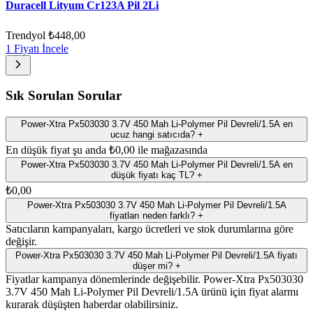
Duracell Lityum Cr123A Pil 2Li
Trendyol
₺448,00
1 Fiyatı İncele
Sık Sorulan Sorular
Power-Xtra Px503030 3.7V 450 Mah Li-Polymer Pil Devreli/1.5A en
ucuz hangi satıcıda?
+
En düşük fiyat şu anda ₺0,00 ile mağazasında
Power-Xtra Px503030 3.7V 450 Mah Li-Polymer Pil Devreli/1.5A en
düşük fiyatı kaç TL?
+
₺0,00
Power-Xtra Px503030 3.7V 450 Mah Li-Polymer Pil Devreli/1.5A
fiyatları neden farklı?
+
Satıcıların kampanyaları, kargo ücretleri ve stok durumlarına göre
değişir.
Power-Xtra Px503030 3.7V 450 Mah Li-Polymer Pil Devreli/1.5A fiyatı
düşer mi?
+
Fiyatlar kampanya dönemlerinde değişebilir. Power-Xtra Px503030
3.7V 450 Mah Li-Polymer Pil Devreli/1.5A ürünü için fiyat alarmı
kurarak düşüşten haberdar olabilirsiniz.