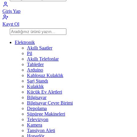
Giriş Yap
Kayıt Ol
Elektronik
Akıllı Saatler
Pil
Akıllı Telefonlar
Tabletler
Arduino
Kablosuz Kulaklık
Şarj Standı
Kulaklık
Küçük Ev Aletleri
Bilgisayar
Bilgisayar Çevre Birimi
Depolama
Süpürge Makineleri
Televizyon
Kamera
Tansiyon Aleti
Hoparlör