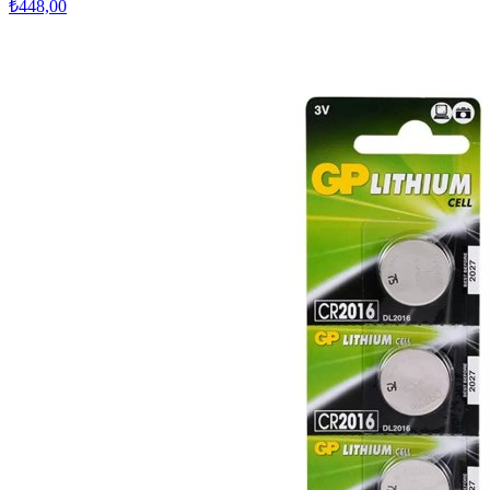
₺448,00