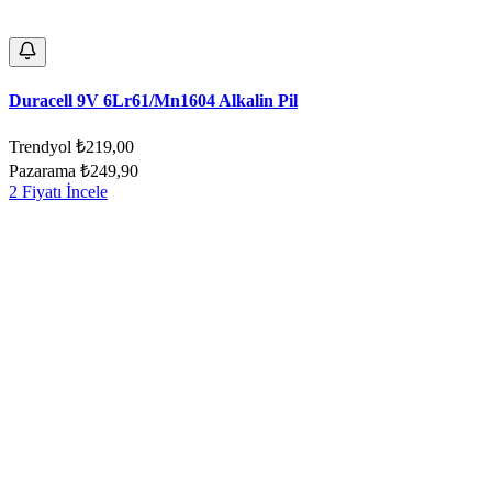
Duracell 9V 6Lr61/Mn1604 Alkalin Pil
Trendyol
₺219,00
Pazarama
₺249,90
2 Fiyatı İncele