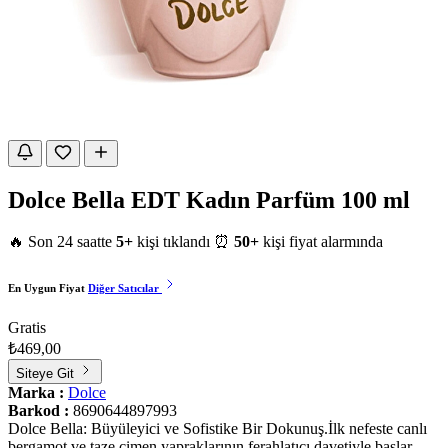
Dolce Bella EDT Kadın Parfüm 100 ml
🔥 Son 24 saatte
5+
kişi tıklandı
⏰
50+
kişi fiyat alarmında
En Uygun Fiyat
Diğer Satıcılar
Gratis
₺469,00
Siteye Git
Marka :
Dolce
Barkod :
8690644897993
Dolce Bella: Büyüleyici ve Sofistike Bir Dokunuş.İlk nefeste canlı
bergamot ve taze çimen yapraklarının ferahlatıcı davetiyle başlar