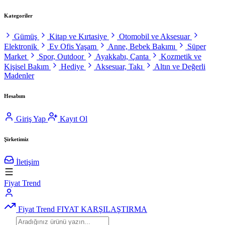
Kategoriler
Gümüş
Kitap ve Kırtasiye
Otomobil ve Aksesuar
Elektronik
Ev Ofis Yaşam
Anne, Bebek Bakımı
Süper
Market
Spor, Outdoor
Ayakkabı, Çanta
Kozmetik ve
Kişisel Bakım
Hediye
Aksesuar, Takı
Altın ve Değerli
Madenler
Hesabım
Giriş Yap
Kayıt Ol
Şirketimiz
İletişim
Fiyat Trend
Fiyat Trend
FIYAT KARŞILAŞTIRMA