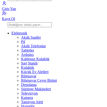
Giriş Yap
Kayıt Ol
Elektronik
Akıllı Saatler
Pil
Akıllı Telefonlar
Tabletler
Arduino
Kablosuz Kulaklık
Şarj Standı
Kulaklık
Küçük Ev Aletleri
Bilgisayar
Bilgisayar Çevre Birimi
Depolama
Süpürge Makineleri
Televizyon
Kamera
Tansiyon Aleti
Hoparlör