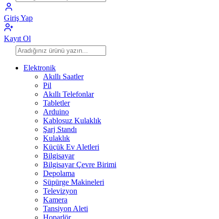
Giriş Yap
Kayıt Ol
Elektronik
Akıllı Saatler
Pil
Akıllı Telefonlar
Tabletler
Arduino
Kablosuz Kulaklık
Şarj Standı
Kulaklık
Küçük Ev Aletleri
Bilgisayar
Bilgisayar Çevre Birimi
Depolama
Süpürge Makineleri
Televizyon
Kamera
Tansiyon Aleti
Hoparlör