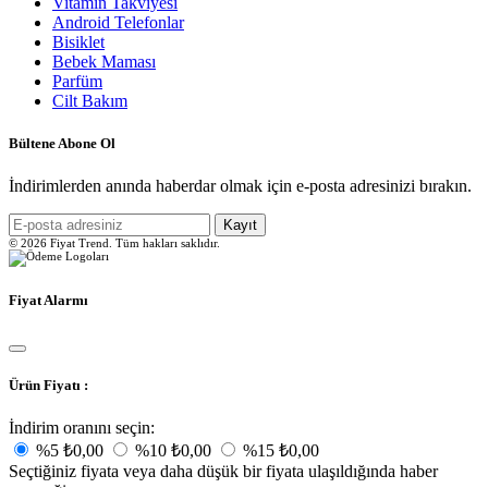
Vitamin Takviyesi
Android Telefonlar
Bisiklet
Bebek Maması
Parfüm
Cilt Bakım
Bültene Abone Ol
İndirimlerden anında haberdar olmak için e-posta adresinizi bırakın.
Kayıt
© 2026 Fiyat Trend. Tüm hakları saklıdır.
Fiyat Alarmı
Ürün Fiyatı :
İndirim oranını seçin:
%5
₺0,00
%10
₺0,00
%15
₺0,00
Seçtiğiniz fiyata veya daha düşük bir fiyata ulaşıldığında haber