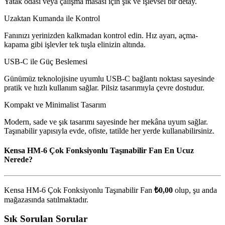
Yatak odası veya çalışma masası için şık ve işlevsel bir detay.
Uzaktan Kumanda ile Kontrol
Fanınızı yerinizden kalkmadan kontrol edin. Hız ayarı, açma-
kapama gibi işlevler tek tuşla elinizin altında.
USB-C ile Güç Beslemesi
Günümüz teknolojisine uyumlu USB-C bağlantı noktası sayesinde
pratik ve hızlı kullanım sağlar. Pilsiz tasarımıyla çevre dostudur.
Kompakt ve Minimalist Tasarım
Modern, sade ve şık tasarımı sayesinde her mekâna uyum sağlar.
Taşınabilir yapısıyla evde, ofiste, tatilde her yerde kullanabilirsiniz.
Kensa HM-6 Çok Fonksiyonlu Taşınabilir Fan En Ucuz
Nerede?
Kensa HM-6 Çok Fonksiyonlu Taşınabilir Fan
₺0,00
olup, şu anda
mağazasında satılmaktadır.
Sık Sorulan Sorular