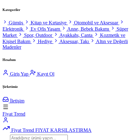
Kategoriler
Gümüş
Kitap ve Kırtasiye
Otomobil ve Aksesuar
Elektronik
Ev Ofis Yaşam
Anne, Bebek Bakımı
Süper
Market
Spor, Outdoor
Ayakkabı, Çanta
Kozmetik ve
Kişisel Bakım
Hediye
Aksesuar, Takı
Altın ve Değerli
Madenler
Hesabım
Giriş Yap
Kayıt Ol
Şirketimiz
İletişim
Fiyat Trend
Fiyat Trend
FIYAT KARŞILAŞTIRMA