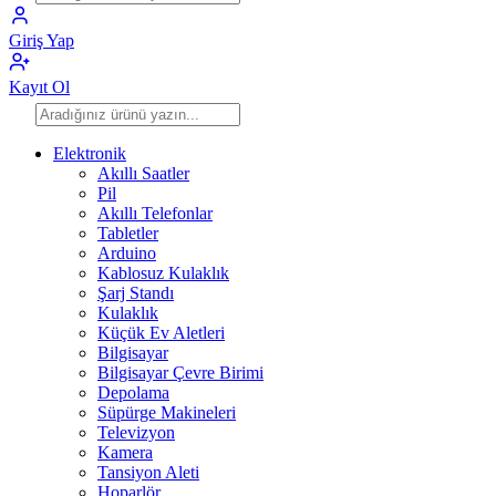
Giriş Yap
Kayıt Ol
Elektronik
Akıllı Saatler
Pil
Akıllı Telefonlar
Tabletler
Arduino
Kablosuz Kulaklık
Şarj Standı
Kulaklık
Küçük Ev Aletleri
Bilgisayar
Bilgisayar Çevre Birimi
Depolama
Süpürge Makineleri
Televizyon
Kamera
Tansiyon Aleti
Hoparlör