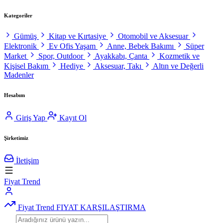
Kategoriler
Gümüş
Kitap ve Kırtasiye
Otomobil ve Aksesuar
Elektronik
Ev Ofis Yaşam
Anne, Bebek Bakımı
Süper
Market
Spor, Outdoor
Ayakkabı, Çanta
Kozmetik ve
Kişisel Bakım
Hediye
Aksesuar, Takı
Altın ve Değerli
Madenler
Hesabım
Giriş Yap
Kayıt Ol
Şirketimiz
İletişim
Fiyat Trend
Fiyat Trend
FIYAT KARŞILAŞTIRMA