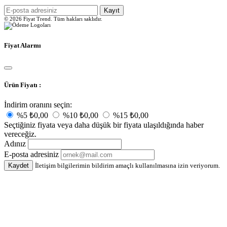
Kayıt
© 2026 Fiyat Trend. Tüm hakları saklıdır.
Fiyat Alarmı
Ürün Fiyatı :
İndirim oranını seçin:
%5
₺0,00
%10
₺0,00
%15
₺0,00
Seçtiğiniz fiyata veya daha düşük bir fiyata ulaşıldığında haber
vereceğiz.
Adınız
E-posta adresiniz
Kaydet
İletişim bilgilerimin bildirim amaçlı kullanılmasına izin veriyorum.