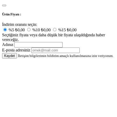
Ürün Fiyatı :
İndirim oranını seçin:
%5
₺0,00
%10
₺0,00
%15
₺0,00
Seçtiğiniz fiyata veya daha düşük bir fiyata ulaşıldığında haber
vereceğiz.
Adınız
E-posta adresiniz
Kaydet
İletişim bilgilerimin bildirim amaçlı kullanılmasına izin veriyorum.