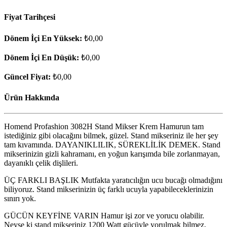
Fiyat Tarihçesi
Dönem İçi En Yüksek:
₺0,00
Dönem İçi En Düşük:
₺0,00
Güncel Fiyat:
₺0,00
Ürün Hakkında
Homend Profashion 3082H Stand Mikser Krem Hamurun tam
istediğiniz gibi olacağını bilmek, güzel. Stand mikseriniz ile her şey
tam kıvamında. DAYANIKLILIK, SÜREKLİLİK DEMEK. Stand
mikserinizin gizli kahramanı, en yoğun karışımda bile zorlanmayan,
dayanıklı çelik dişlileri.
ÜÇ FARKLI BAŞLIK Mutfakta yaratıcılığın ucu bucağı olmadığını
biliyoruz. Stand mikserinizin üç farklı ucuyla yapabileceklerinizin
sınırı yok.
GÜCÜN KEYFİNE VARIN Hamur işi zor ve yorucu olabilir.
Neyse ki stand mikseriniz 1200 Watt gücüyle yorulmak bilmez.