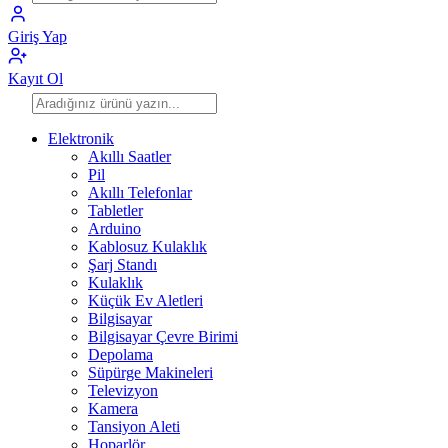
Giriş Yap
Kayıt Ol
Elektronik
Akıllı Saatler
Pil
Akıllı Telefonlar
Tabletler
Arduino
Kablosuz Kulaklık
Şarj Standı
Kulaklık
Küçük Ev Aletleri
Bilgisayar
Bilgisayar Çevre Birimi
Depolama
Süpürge Makineleri
Televizyon
Kamera
Tansiyon Aleti
Hoparlör