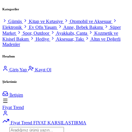
Kategoriler
Gümüş
Kitap ve Kırtasiye
Otomobil ve Aksesuar
Elektronik
Ev Ofis Yaşam
Anne, Bebek Bakımı
Süper
Market
Spor, Outdoor
Ayakkabı, Çanta
Kozmetik ve
Kişisel Bakım
Hediye
Aksesuar, Takı
Altın ve Değerli
Madenler
Hesabım
Giriş Yap
Kayıt Ol
Şirketimiz
İletişim
Fiyat Trend
Fiyat Trend
FIYAT KARŞILAŞTIRMA