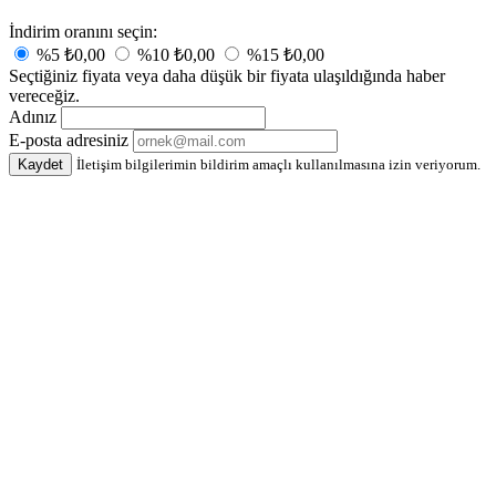
İndirim oranını seçin:
%5
₺0,00
%10
₺0,00
%15
₺0,00
Seçtiğiniz fiyata veya daha düşük bir fiyata ulaşıldığında haber
vereceğiz.
Adınız
E-posta adresiniz
Kaydet
İletişim bilgilerimin bildirim amaçlı kullanılmasına izin veriyorum.