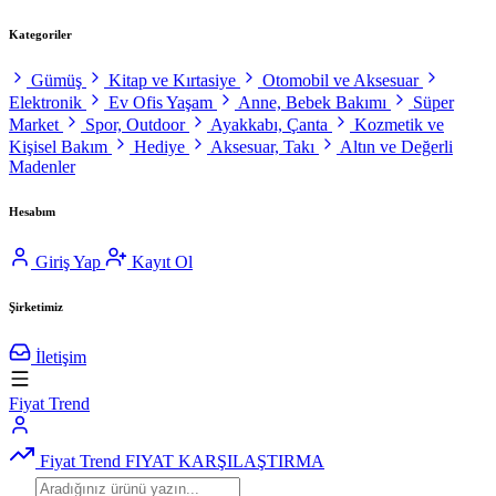
Kategoriler
Gümüş
Kitap ve Kırtasiye
Otomobil ve Aksesuar
Elektronik
Ev Ofis Yaşam
Anne, Bebek Bakımı
Süper
Market
Spor, Outdoor
Ayakkabı, Çanta
Kozmetik ve
Kişisel Bakım
Hediye
Aksesuar, Takı
Altın ve Değerli
Madenler
Hesabım
Giriş Yap
Kayıt Ol
Şirketimiz
İletişim
Fiyat Trend
Fiyat Trend
FIYAT KARŞILAŞTIRMA