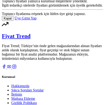
Toptancı fiyatları yalnızca kurumsal müşterilere yöneliktir.
İlgili tedarikçi sitelerde fiyatları görüntülemek için üyelik gerekebilir.
Toptancı fiyatlarına erişmek için lütfen üye girişi yapınız.
Üye Girişi Yap
Kapat
Fiyat Trend
Fiyat Trend; Türkiye’nin önde gelen mağazalarından alınan fiyatları
anlık olarak karşılaştıran, fiyat geçmişi ve stok bilgisi sunan
bağımsız bir fiyat analiz platformudur. Mağazanızı ekleyin,
ürünlerinizi milyonlarca kullanıcıyla buluşturun.
Kurumsal
Hakkımızda
Sıkça Sorulan Sorular
İletişim
Mağaza Ekleme
Gizlilik Politikası