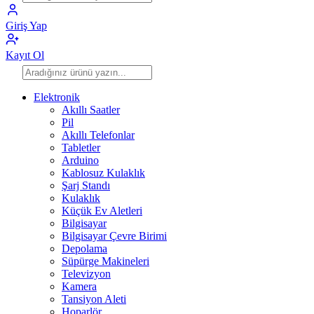
Giriş Yap
Kayıt Ol
Elektronik
Akıllı Saatler
Pil
Akıllı Telefonlar
Tabletler
Arduino
Kablosuz Kulaklık
Şarj Standı
Kulaklık
Küçük Ev Aletleri
Bilgisayar
Bilgisayar Çevre Birimi
Depolama
Süpürge Makineleri
Televizyon
Kamera
Tansiyon Aleti
Hoparlör