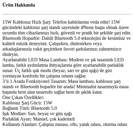
Ürün Hakkında
15W Kablosuz Hızlı Şarj: Telefon kablolarına veda edin! 15W
gücündeki kablosuz şarj standı sayesinde iPhone başta olmak üzere
uyumlu tüm cihazlarınızı hızlı, güvenli ve pratik bir şekilde şarj edin.
Bluetooth Hoparlör: Dahili Bluetooth 5.0 teknolojisi ile kesintisiz ve
kaliteli müzik deneyimi. Çalışırken, dinlenirken veya
arkadaşlarınızla vakit geçirirken favori şarkılarınızı zahmetsizce
dinleyin.
Ayarlanabilir LED Masa Lambası: Modern ve şık tasarımlı LED
lamba, farklı aydınlatma ihtiyaçlarına göre ayarlanabilir parlaklık
sunar. Üç farklı ışık modu (beyaz, sarı ve gün ışığı) ile göz
yormayan konforlu bir çalışma ortamı sağlar.
3’ü 1 Arada Fonksiyonel Tasarım: Masa lambası, kablosuz şarj
standı ve Bluetooth hoparlör bir arada! Minimalist tasarımıyla masa
başında hem alan tasarrufu sağlar hem de şıklık katar.
Öne Çıkan Özellikler:
Kablosuz Şarj Gücü: 15W
Bağlantı Türü: Bluetooth 5.0
Işık Modları: Sarı, beyaz ve gün ışığı
Parlaklık Ayarı: Manuel, çok kademeli
Kullanım Alanları: Çalışma masası, ofis, yatak odası, oturma odası