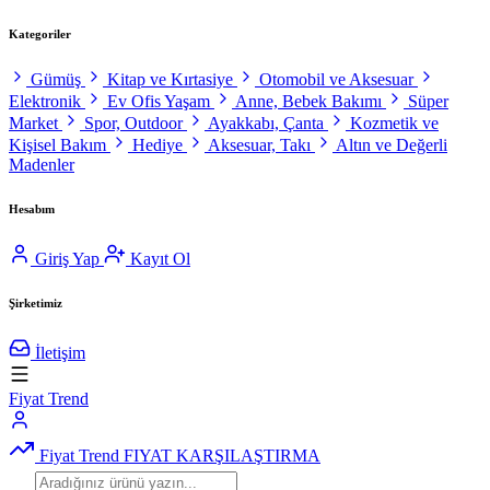
Kategoriler
Gümüş
Kitap ve Kırtasiye
Otomobil ve Aksesuar
Elektronik
Ev Ofis Yaşam
Anne, Bebek Bakımı
Süper
Market
Spor, Outdoor
Ayakkabı, Çanta
Kozmetik ve
Kişisel Bakım
Hediye
Aksesuar, Takı
Altın ve Değerli
Madenler
Hesabım
Giriş Yap
Kayıt Ol
Şirketimiz
İletişim
Fiyat Trend
Fiyat Trend
FIYAT KARŞILAŞTIRMA