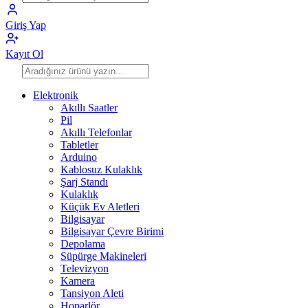
Giriş Yap
Kayıt Ol
Elektronik
Akıllı Saatler
Pil
Akıllı Telefonlar
Tabletler
Arduino
Kablosuz Kulaklık
Şarj Standı
Kulaklık
Küçük Ev Aletleri
Bilgisayar
Bilgisayar Çevre Birimi
Depolama
Süpürge Makineleri
Televizyon
Kamera
Tansiyon Aleti
Hoparlör