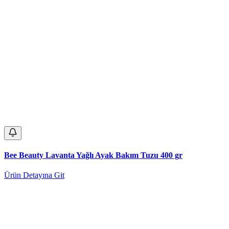
Bee Beauty Lavanta Yağlı Ayak Bakım Tuzu 400 gr
Ürün Detayına Git