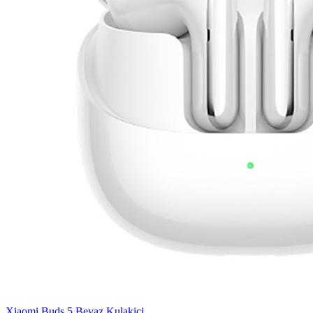
Xiaomi Buds 5 Beyaz Kulakiçi