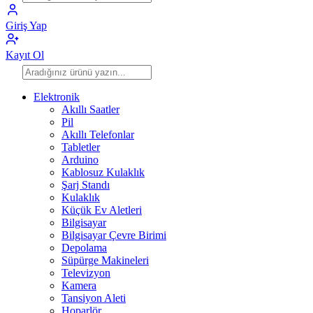
Giriş Yap
Kayıt Ol
Elektronik
Akıllı Saatler
Pil
Akıllı Telefonlar
Tabletler
Arduino
Kablosuz Kulaklık
Şarj Standı
Kulaklık
Küçük Ev Aletleri
Bilgisayar
Bilgisayar Çevre Birimi
Depolama
Süpürge Makineleri
Televizyon
Kamera
Tansiyon Aleti
Hoparlör