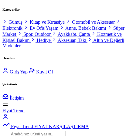
Kategoriler
Gümüş
Kitap ve Kırtasiye
Otomobil ve Aksesuar
Elektronik
Ev Ofis Yaşam
Anne, Bebek Bakımı
Süper
Market
Spor, Outdoor
Ayakkabı, Çanta
Kozmetik ve
Kişisel Bakım
Hediye
Aksesuar, Takı
Altın ve Değerli
Madenler
Hesabım
Giriş Yap
Kayıt Ol
Şirketimiz
İletişim
Fiyat Trend
Fiyat Trend
FIYAT KARŞILAŞTIRMA