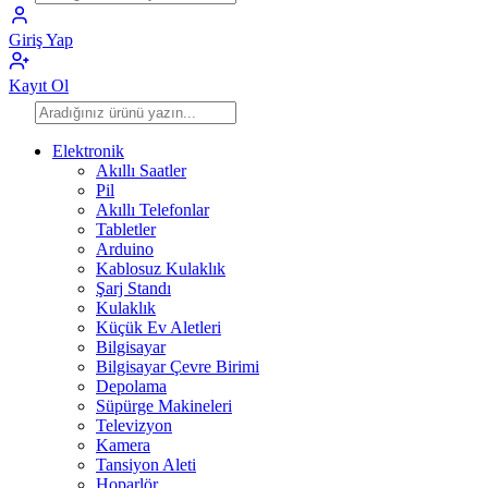
Giriş Yap
Kayıt Ol
Elektronik
Akıllı Saatler
Pil
Akıllı Telefonlar
Tabletler
Arduino
Kablosuz Kulaklık
Şarj Standı
Kulaklık
Küçük Ev Aletleri
Bilgisayar
Bilgisayar Çevre Birimi
Depolama
Süpürge Makineleri
Televizyon
Kamera
Tansiyon Aleti
Hoparlör