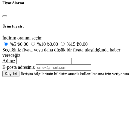
Fiyat Alarmı
Ürün Fiyatı :
İndirim oranını seçin:
%5
₺0,00
%10
₺0,00
%15
₺0,00
Seçtiğiniz fiyata veya daha düşük bir fiyata ulaşıldığında haber
vereceğiz.
Adınız
E-posta adresiniz
Kaydet
İletişim bilgilerimin bildirim amaçlı kullanılmasına izin veriyorum.