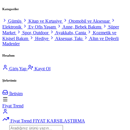
Kategoriler
Gümüş
Kitap ve Kırtasiye
Otomobil ve Aksesuar
Elektronik
Ev Ofis Yaşam
Anne, Bebek Bakımı
Süper
Market
Spor, Outdoor
Ayakkabı, Çanta
Kozmetik ve
Kişisel Bakım
Hediye
Aksesuar, Takı
Altın ve Değerli
Madenler
Hesabım
Giriş Yap
Kayıt Ol
Şirketimiz
İletişim
Fiyat Trend
Fiyat Trend
FIYAT KARŞILAŞTIRMA