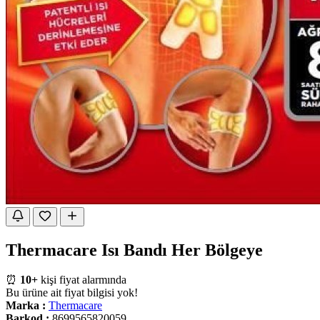
Thermacare Isı Bandı Her Bölgeye
⏰
10+
kişi fiyat alarmında
Bu ürüne ait fiyat bilgisi yok!
Marka :
Thermacare
Barkod :
8699565820059