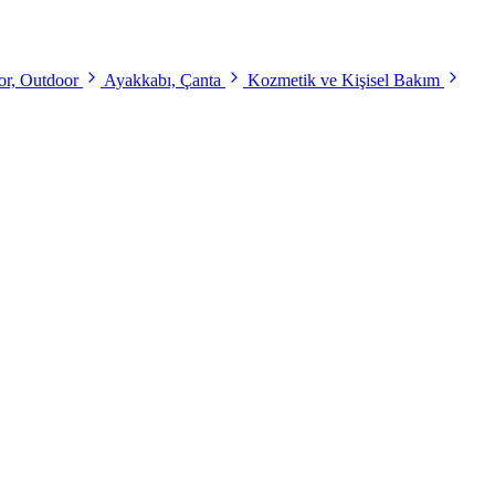
r, Outdoor
Ayakkabı, Çanta
Kozmetik ve Kişisel Bakım