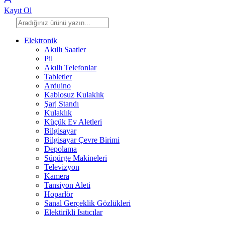
Kayıt Ol
Elektronik
Akıllı Saatler
Pil
Akıllı Telefonlar
Tabletler
Arduino
Kablosuz Kulaklık
Şarj Standı
Kulaklık
Küçük Ev Aletleri
Bilgisayar
Bilgisayar Çevre Birimi
Depolama
Süpürge Makineleri
Televizyon
Kamera
Tansiyon Aleti
Hoparlör
Sanal Gerçeklik Gözlükleri
Elektirikli Isıtıcılar