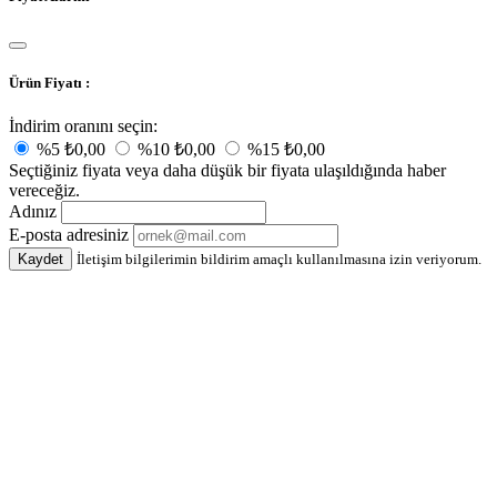
Ürün Fiyatı :
İndirim oranını seçin:
%5
₺0,00
%10
₺0,00
%15
₺0,00
Seçtiğiniz fiyata veya daha düşük bir fiyata ulaşıldığında haber
vereceğiz.
Adınız
E-posta adresiniz
Kaydet
İletişim bilgilerimin bildirim amaçlı kullanılmasına izin veriyorum.