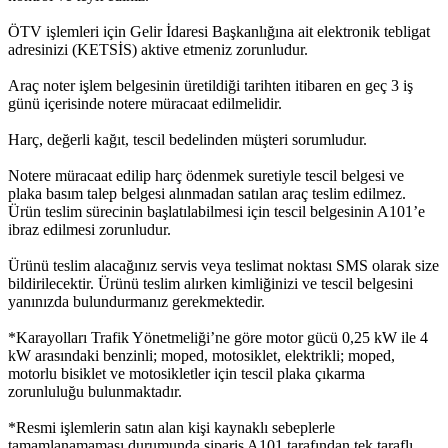
ÖTV işlemleri için Gelir İdaresi Başkanlığına ait elektronik tebligat
adresinizi (KETSİS) aktive etmeniz zorunludur.
Araç noter işlem belgesinin üretildiği tarihten itibaren en geç 3 iş
günü içerisinde notere müracaat edilmelidir.
Harç, değerli kağıt, tescil bedelinden müşteri sorumludur.
Notere müracaat edilip harç ödenmek suretiyle tescil belgesi ve
plaka basım talep belgesi alınmadan satılan araç teslim edilmez.
Ürün teslim sürecinin başlatılabilmesi için tescil belgesinin A101’e
ibraz edilmesi zorunludur.
Ürünü teslim alacağınız servis veya teslimat noktası SMS olarak size
bildirilecektir. Ürünü teslim alırken kimliğinizi ve tescil belgesini
yanınızda bulundurmanız gerekmektedir.
*Karayolları Trafik Yönetmeliği’ne göre motor gücü 0,25 kW ile 4
kW arasındaki benzinli; moped, motosiklet, elektrikli; moped,
motorlu bisiklet ve motosikletler için tescil plaka çıkarma
zorunluluğu bulunmaktadır.
*Resmi işlemlerin satın alan kişi kaynaklı sebeplerle
tamamlanamaması durumunda sipariş A101 tarafından tek taraflı