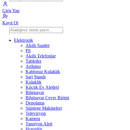
Giriş Yap
Kayıt Ol
Elektronik
Akıllı Saatler
Pil
Akıllı Telefonlar
Tabletler
Arduino
Kablosuz Kulaklık
Şarj Standı
Kulaklık
Küçük Ev Aletleri
Bilgisayar
Bilgisayar Çevre Birimi
Depolama
Süpürge Makineleri
Televizyon
Kamera
Tansiyon Aleti
Hoparlör