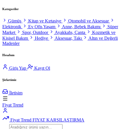
Kategoriler
Gümüş
Kitap ve Kırtasiye
Otomobil ve Aksesuar
Elektronik
Ev Ofis Yaşam
Anne, Bebek Bakımı
Süper
Market
Spor, Outdoor
Ayakkabı, Çanta
Kozmetik ve
Kişisel Bakım
Hediye
Aksesuar, Takı
Altın ve Değerli
Madenler
Hesabım
Giriş Yap
Kayıt Ol
Şirketimiz
İletişim
Fiyat Trend
Fiyat Trend
FIYAT KARŞILAŞTIRMA