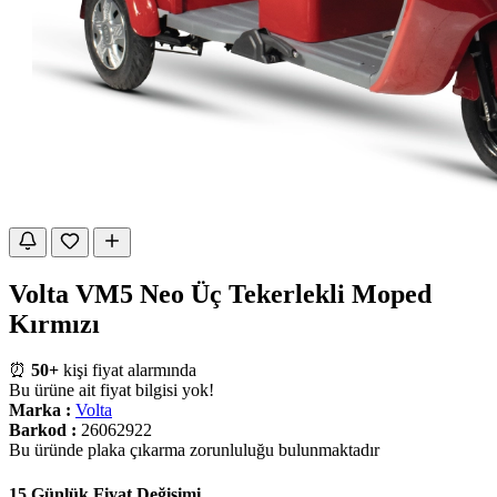
Volta VM5 Neo Üç Tekerlekli Moped
Kırmızı
⏰
50+
kişi fiyat alarmında
Bu ürüne ait fiyat bilgisi yok!
Marka :
Volta
Barkod :
26062922
Bu üründe plaka çıkarma zorunluluğu bulunmaktadır
15 Günlük Fiyat Değişimi