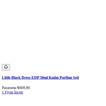
Little Black Dress EDP 50ml Kadın Parfüm Seti
Pazarama
₺669,90
1 Fiyatı İncele