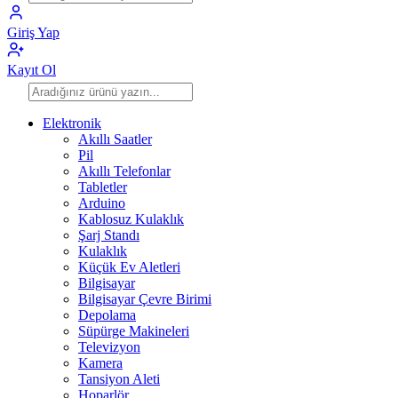
Giriş Yap
Kayıt Ol
Elektronik
Akıllı Saatler
Pil
Akıllı Telefonlar
Tabletler
Arduino
Kablosuz Kulaklık
Şarj Standı
Kulaklık
Küçük Ev Aletleri
Bilgisayar
Bilgisayar Çevre Birimi
Depolama
Süpürge Makineleri
Televizyon
Kamera
Tansiyon Aleti
Hoparlör