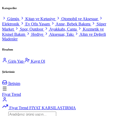
Kategoriler
Gümüş
Kitap ve Kırtasiye
Otomobil ve Aksesuar
Elektronik
Ev Ofis Yaşam
Anne, Bebek Bakımı
Süper
Market
Spor, Outdoor
Ayakkabı, Çanta
Kozmetik ve
Kişisel Bakım
Hediye
Aksesuar, Takı
Altın ve Değerli
Madenler
Hesabım
Giriş Yap
Kayıt Ol
Şirketimiz
İletişim
Fiyat Trend
Fiyat Trend
FIYAT KARŞILAŞTIRMA