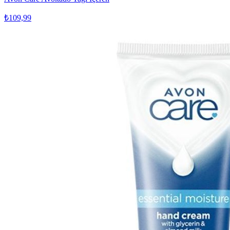
₺109,99