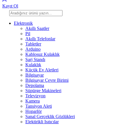
Kayıt Ol
Elektronik
Akıllı Saatler
Pil
Akıllı Telefonlar
Tabletler
Arduino
Kablosuz Kulaklık
Şarj Standı
Kulaklık
Küçük Ev Aletleri
Bilgisayar
Bilgisayar Çevre Birimi
Depolama
Süpürge Makineleri
Televizyon
Kamera
Tansiyon Aleti
Hoparlör
Sanal Gerçeklik Gözlükleri
Elektirikli Isıtıcılar