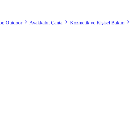
r, Outdoor
Ayakkabı, Çanta
Kozmetik ve Kişisel Bakım