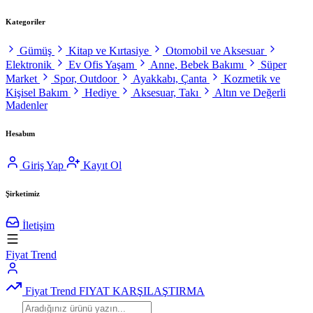
Kategoriler
Gümüş
Kitap ve Kırtasiye
Otomobil ve Aksesuar
Elektronik
Ev Ofis Yaşam
Anne, Bebek Bakımı
Süper
Market
Spor, Outdoor
Ayakkabı, Çanta
Kozmetik ve
Kişisel Bakım
Hediye
Aksesuar, Takı
Altın ve Değerli
Madenler
Hesabım
Giriş Yap
Kayıt Ol
Şirketimiz
İletişim
Fiyat Trend
Fiyat Trend
FIYAT KARŞILAŞTIRMA