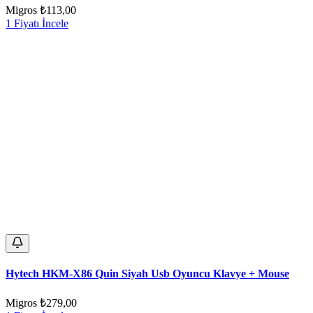
Migros
₺113,00
1 Fiyatı İncele
Hytech HKM-X86 Quin Siyah Usb Oyuncu Klavye + Mouse
Migros
₺279,00