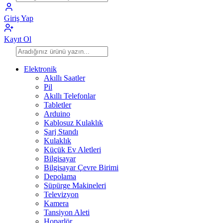
Giriş Yap
Kayıt Ol
Elektronik
Akıllı Saatler
Pil
Akıllı Telefonlar
Tabletler
Arduino
Kablosuz Kulaklık
Şarj Standı
Kulaklık
Küçük Ev Aletleri
Bilgisayar
Bilgisayar Çevre Birimi
Depolama
Süpürge Makineleri
Televizyon
Kamera
Tansiyon Aleti
Hoparlör