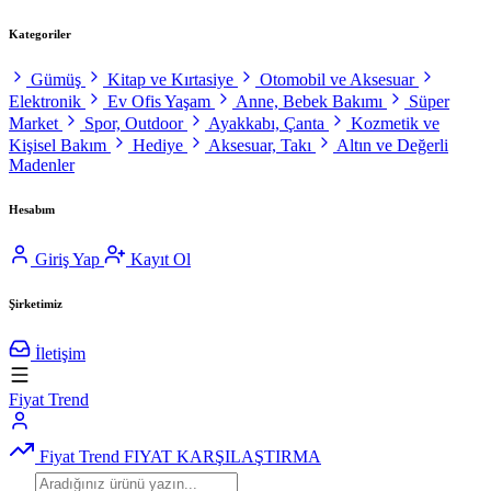
Kategoriler
Gümüş
Kitap ve Kırtasiye
Otomobil ve Aksesuar
Elektronik
Ev Ofis Yaşam
Anne, Bebek Bakımı
Süper
Market
Spor, Outdoor
Ayakkabı, Çanta
Kozmetik ve
Kişisel Bakım
Hediye
Aksesuar, Takı
Altın ve Değerli
Madenler
Hesabım
Giriş Yap
Kayıt Ol
Şirketimiz
İletişim
Fiyat Trend
Fiyat Trend
FIYAT KARŞILAŞTIRMA