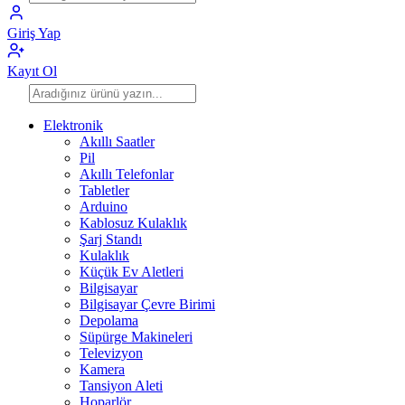
Giriş Yap
Kayıt Ol
Elektronik
Akıllı Saatler
Pil
Akıllı Telefonlar
Tabletler
Arduino
Kablosuz Kulaklık
Şarj Standı
Kulaklık
Küçük Ev Aletleri
Bilgisayar
Bilgisayar Çevre Birimi
Depolama
Süpürge Makineleri
Televizyon
Kamera
Tansiyon Aleti
Hoparlör