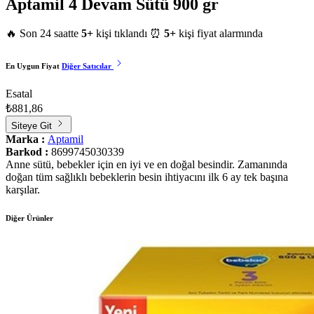
Aptamil 4 Devam Sütü 900 gr
🔥 Son 24 saatte
5+
kişi tıklandı
⏰
5+
kişi fiyat alarmında
En Uygun Fiyat
Diğer Satıcılar
Esatal
₺881,86
Siteye Git
Marka :
Aptamil
Barkod :
8699745030339
Anne sütü, bebekler için en iyi ve en doğal besindir. Zamanında
doğan tüm sağlıklı bebeklerin besin ihtiyacını ilk 6 ay tek başına
karşılar.
Diğer Ürünler