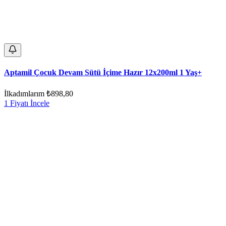
Aptamil Çocuk Devam Sütü İçime Hazır 12x200ml 1 Yaş+
İlkadımlarım
₺898,80
1 Fiyatı İncele