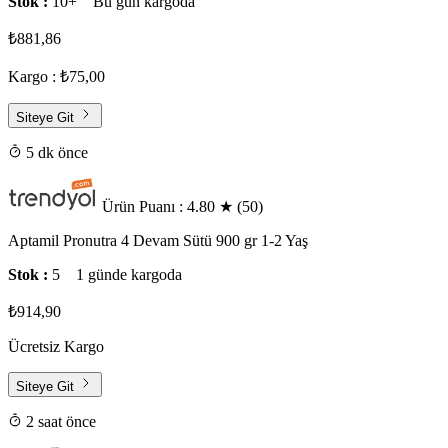
Stok :
10+
Bu gün kargoda
₺881,86
Kargo : ₺75,00
Siteye Git
5 dk önce
Ürün Puanı : 4.80
★
(50)
Aptamil Pronutra 4 Devam Sütü 900 gr 1-2 Yaş
Stok :
5
1 günde kargoda
₺914,90
Ücretsiz Kargo
Siteye Git
2 saat önce