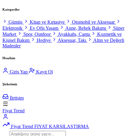
Kategoriler
Gümüş
Kitap ve Kırtasiye
Otomobil ve Aksesuar
Elektronik
Ev Ofis Yaşam
Anne, Bebek Bakımı
Süper
Market
Spor, Outdoor
Ayakkabı, Çanta
Kozmetik ve
Kişisel Bakım
Hediye
Aksesuar, Takı
Altın ve Değerli
Madenler
Hesabım
Giriş Yap
Kayıt Ol
Şirketimiz
İletişim
Fiyat Trend
Fiyat Trend
FIYAT KARŞILAŞTIRMA