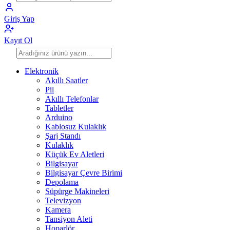
Giriş Yap
Kayıt Ol
Elektronik
Akıllı Saatler
Pil
Akıllı Telefonlar
Tabletler
Arduino
Kablosuz Kulaklık
Şarj Standı
Kulaklık
Küçük Ev Aletleri
Bilgisayar
Bilgisayar Çevre Birimi
Depolama
Süpürge Makineleri
Televizyon
Kamera
Tansiyon Aleti
Hoparlör