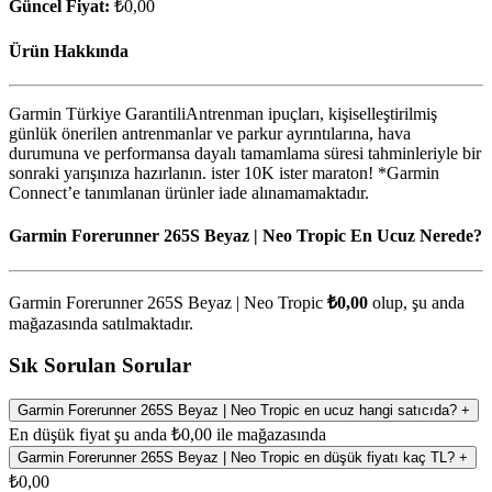
Güncel Fiyat:
₺0,00
Ürün Hakkında
Garmin Türkiye GarantiliAntrenman ipuçları, kişiselleştirilmiş
günlük önerilen antrenmanlar ve parkur ayrıntılarına, hava
durumuna ve performansa dayalı tamamlama süresi tahminleriyle bir
sonraki yarışınıza hazırlanın. ister 10K ister maraton! *Garmin
Connect’e tanımlanan ürünler iade alınamamaktadır.
Garmin Forerunner 265S Beyaz | Neo Tropic En Ucuz Nerede?
Garmin Forerunner 265S Beyaz | Neo Tropic
₺0,00
olup, şu anda
mağazasında satılmaktadır.
Sık Sorulan Sorular
Garmin Forerunner 265S Beyaz | Neo Tropic en ucuz hangi satıcıda?
+
En düşük fiyat şu anda ₺0,00 ile mağazasında
Garmin Forerunner 265S Beyaz | Neo Tropic en düşük fiyatı kaç TL?
+
₺0,00