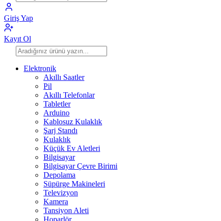
Giriş Yap
Kayıt Ol
Elektronik
Akıllı Saatler
Pil
Akıllı Telefonlar
Tabletler
Arduino
Kablosuz Kulaklık
Şarj Standı
Kulaklık
Küçük Ev Aletleri
Bilgisayar
Bilgisayar Çevre Birimi
Depolama
Süpürge Makineleri
Televizyon
Kamera
Tansiyon Aleti
Hoparlör