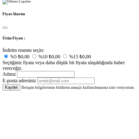
Fiyat Alarmı
Ürün Fiyatı :
İndirim oranını seçin:
%5
₺0,00
%10
₺0,00
%15
₺0,00
Seçtiğiniz fiyata veya daha düşük bir fiyata ulaşıldığında haber
vereceğiz.
Adınız
E-posta adresiniz
Kaydet
İletişim bilgilerimin bildirim amaçlı kullanılmasına izin veriyorum.