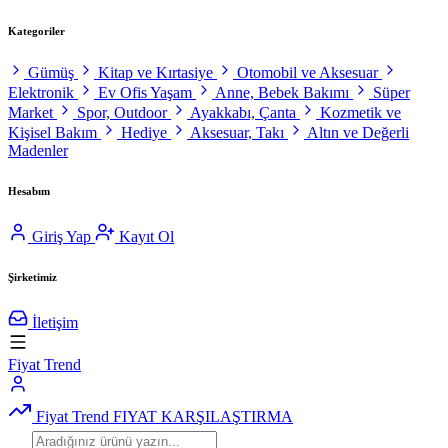
Kategoriler
Gümüş
Kitap ve Kırtasiye
Otomobil ve Aksesuar
Elektronik
Ev Ofis Yaşam
Anne, Bebek Bakımı
Süper
Market
Spor, Outdoor
Ayakkabı, Çanta
Kozmetik ve
Kişisel Bakım
Hediye
Aksesuar, Takı
Altın ve Değerli
Madenler
Hesabım
Giriş Yap
Kayıt Ol
Şirketimiz
İletişim
Fiyat Trend
Fiyat Trend
FIYAT KARŞILAŞTIRMA