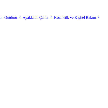
r, Outdoor
Ayakkabı, Çanta
Kozmetik ve Kişisel Bakım