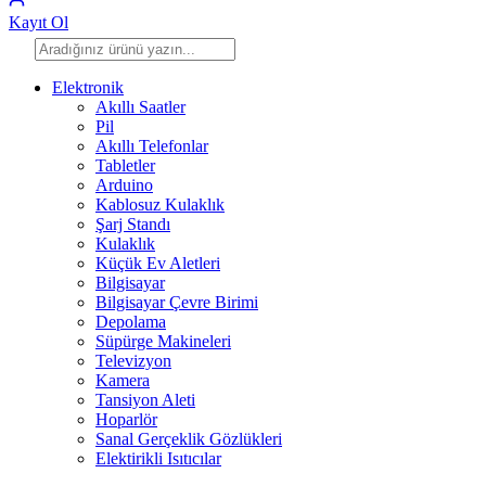
Kayıt Ol
Elektronik
Akıllı Saatler
Pil
Akıllı Telefonlar
Tabletler
Arduino
Kablosuz Kulaklık
Şarj Standı
Kulaklık
Küçük Ev Aletleri
Bilgisayar
Bilgisayar Çevre Birimi
Depolama
Süpürge Makineleri
Televizyon
Kamera
Tansiyon Aleti
Hoparlör
Sanal Gerçeklik Gözlükleri
Elektirikli Isıtıcılar