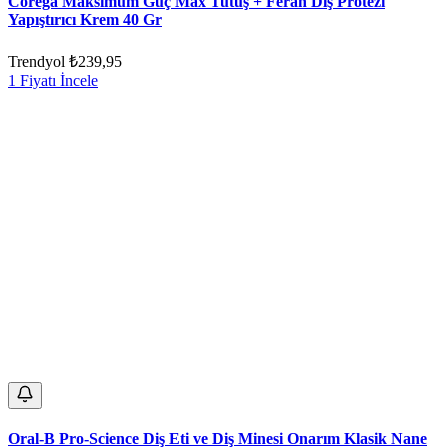
Corega Maksimum Güç Max Tutuş + Ferah Diş Protezi
Yapıştırıcı Krem 40 Gr
Trendyol
₺239,95
1 Fiyatı İncele
Oral-B Pro-Science Diş Eti ve Diş Minesi Onarım Klasik Nane