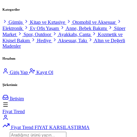
Kategoriler
Gümüş
Kitap ve Kırtasiye
Otomobil ve Aksesuar
Elektronik
Ev Ofis Yaşam
Anne, Bebek Bakımı
Süper
Market
Spor, Outdoor
Ayakkabı, Çanta
Kozmetik ve
Kişisel Bakım
Hediye
Aksesuar, Takı
Altın ve Değerli
Madenler
Hesabım
Giriş Yap
Kayıt Ol
Şirketimiz
İletişim
Fiyat Trend
Fiyat Trend
FIYAT KARŞILAŞTIRMA