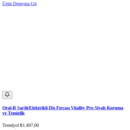
Ürün Detayına Git
Oral-B Şarjlı/Elektrikli Diş Fırçası Vitality Pro Siyah Koruma
ve Temizlik
Trendyol
₺1.497,00