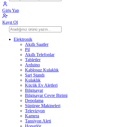
Giriş Yap
Kayıt Ol
Elektronik
Akıllı Saatler
Pil
Akıllı Telefonlar
Tabletler
Arduino
Kablosuz Kulaklık
Şarj Standı
Kulaklık
Küçük Ev Aletleri
Bilgisayar
Bilgisayar Çevre Birimi
Depolama
Süpürge Makineleri
Televizyon
Kamera
Tansiyon Aleti
Hoparlör