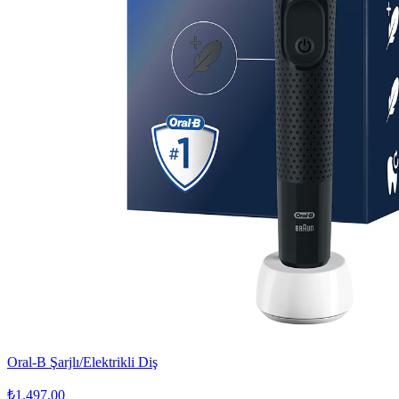
Oral-B Şarjlı/Elektrikli Diş
₺1.497,00