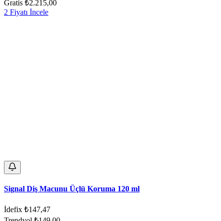
Gratis
₺2.215,00
2 Fiyatı İncele
Signal Diş Macunu Üçlü Koruma 120 ml
İdefix
₺147,47
Trendyol
₺149,00