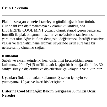
Ürün Hakkında
Plak ile savaşan ve nefesi tazeleyen günlük ağız bakım ürünü.
Günde iki kez diş fırçalamaya ek olarak kullanıldığında
LISTERINE COOL MINT çözücü olarak etanol içeren benzersiz
formülü ile plak oluşumunu azaltır ve nefesinizin tazelenmesine
yardımcı olur. Ağız içi flora dengesini değiştirmez. İçerdiği esansiyel
yağlar ve ferahlatıcı nane aroması sayesinde uzun süre taze bir
nefese sahip olmanızı sağlar.
Kullanımı
Sabah ve akşam günde iki kez, dişlerinizi fırçaladıktan sonra
kullanınız. 20 ml'yi (5 ml’lik 4 tatlı kaşığı) bir bardağa dökünüz. 30
saniye süreyle dişlerinizi ve diş etlerinizi çalkalayınız ve tükürünüz.
Uyarılar:
Sulandırmadan kullanınız. Şişeden içmeyin ve
yutmayınız. 12 yaş ve üzeri kişiler içindir.
Listerine Cool Mint Ağız Bakım Gargarası 80 ml En Ucuz
Nerede?