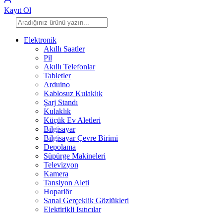
Kayıt Ol
Elektronik
Akıllı Saatler
Pil
Akıllı Telefonlar
Tabletler
Arduino
Kablosuz Kulaklık
Şarj Standı
Kulaklık
Küçük Ev Aletleri
Bilgisayar
Bilgisayar Çevre Birimi
Depolama
Süpürge Makineleri
Televizyon
Kamera
Tansiyon Aleti
Hoparlör
Sanal Gerçeklik Gözlükleri
Elektirikli Isıtıcılar