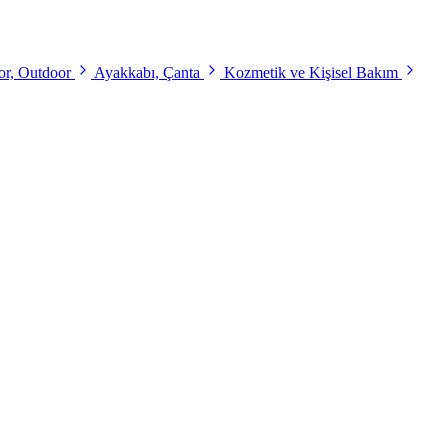
r, Outdoor
Ayakkabı, Çanta
Kozmetik ve Kişisel Bakım